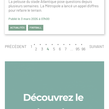
La pelouse du stade Atlantique pose questions depuis
plusieurs semaines. La Métropole a lancé un appel d’offres
pour refaire le terrain.
Publié le 3 mars 2026 à 07h00
ACTUALITÉS
FOOTBALL
PAGINATION
PAGE
PRÉCÉDENT
1
SUIVANT
4
2
3
4
5
6
7
…
95
96
/
96