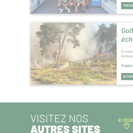
PRATI
Gol
éch
En lisiè
été épa
Publié 
ACTUA
VISITEZ NOS
AUTRES SITES