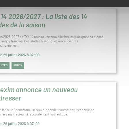
 14 2026/2027 : La liste des 14
des de la saison
on 2026-2027 de Top 14 réunira une nouvelle fois les plus grandes places
du rugby français. Des stades historiques aux enceintes
nctionnelles…
le 29 juillet 2026 à 07h00
LITÉS
RUGBY
exim annonce un nouveau
dresser
 lance le Sandstorm, un nouvel épandeur automoteur capable de
nner sans tracteur ni raccordement hydraulique.
le 28 juillet 2026 à 07h00