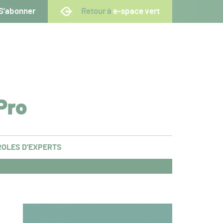
S’abonner
Retour à
e-space vert
Pro
OLES D’EXPERTS