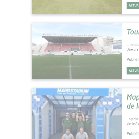
ACTUA
Tou
L’inter
Une gra
Publié 
ACTUA
Map
de l
La pelo
Serie A
Publié 