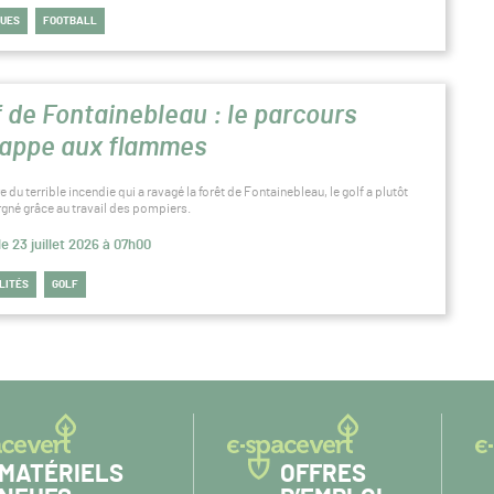
QUES
FOOTBALL
f de Fontainebleau : le parcours
appe aux flammes
re du terrible incendie qui a ravagé la forêt de Fontainebleau, le golf a plutôt
rgné grâce au travail des pompiers.
le 23 juillet 2026 à 07h00
LITÉS
GOLF
MATÉRIELS
OFFRES