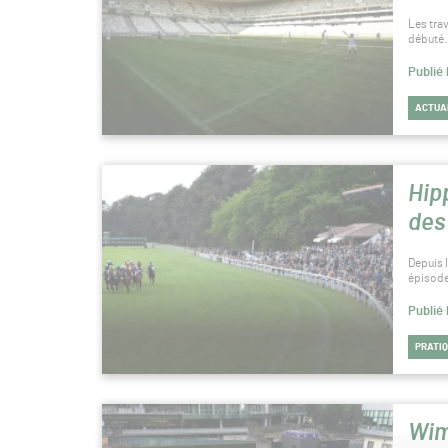
Les tra
débuté.
Publié
ACTUA
Hip
des
Depuis 
épisode
Publié
PRATI
Wim