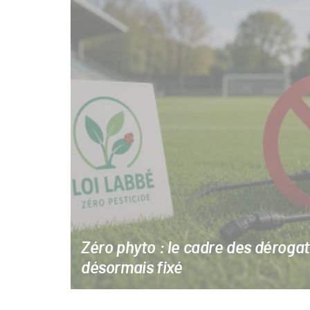
du
Gazon
Articles
mis
Sport
en
Pro
avant
Zéro phyto : le cadre des dérogat
désormais fixé