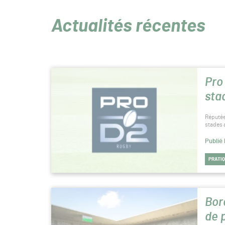
Actualités récentes
Pro
sta
Réputée 
stades 
Publié
PRATI
Bor
de 