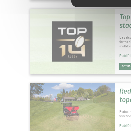
Top
sta
La sais
fortes 
multifo
Publié 
ACTUA
Red
top
Redexim
fonctio
Publié 