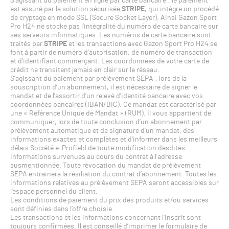
S’agissant du paiement en ligne par carte bancaire : le paiement
est assuré par la solution sécurisée
STRIPE
, qui intègre un procédé
de cryptage en mode SSL (Secure Socket Layer). Ainsi Gazon Sport
Pro H24 ne stocke pas l’intégralité du numéro de carte bancaire sur
ses serveurs informatiques. Les numéros de carte bancaire sont
traités par
STRIPE
et les transactions avec Gazon Sport Pro H24 se
font à partir de numéro d’autorisation, de numéro de transaction
et d’identifiant commerçant. Les coordonnées de votre carte de
crédit ne transitent jamais en clair sur le réseau.
S’agissant du paiement par prélèvement SEPA : lors de la
souscription d’un abonnement, il est nécessaire de signer le
mandat et de l’assortir d’un relevé d’identité bancaire avec vos
coordonnées bancaires (IBAN/BIC). Ce mandat est caractérisé par
une « Référence Unique de Mandat » (RUM). Il vous appartient de
communiquer, lors de toute conclusion d’un abonnement par
prélèvement automatique et de signature d’un mandat, des
informations exactes et complètes et d’informer dans les meilleurs
délais Société e-Profield de toute modification desdites
informations survenues au cours du contrat à l’adresse
susmentionnée. Toute révocation du mandat de prélèvement
SEPA entrainera la résiliation du contrat d’abonnement. Toutes les
informations relatives au prélèvement SEPA seront accessibles sur
l’espace personnel du client.
Les conditions de paiement du prix des produits et/ou services
sont définies dans l’offre choisie.
Les transactions et les informations concernant l’inscrit sont
toujours confirmées. Il est conseillé d’imprimer le formulaire de