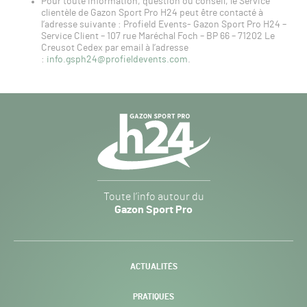
Pour toute information, question ou conseil, le Service
clientèle de Gazon Sport Pro H24 peut être contacté à
l’adresse suivante : Profield Events- Gazon Sport Pro H24 –
Service Client – 107 rue Maréchal Foch – BP 66 – 71202 Le
Creusot Cedex par email à l’adresse
:
info.gsph24@profieldevents.com
.
Navigation
secondaire
Gazon
Toute l’info autour du
Sport
Gazon Sport Pro
Pro
H24
-
ACTUALITÉS
PRATIQUES