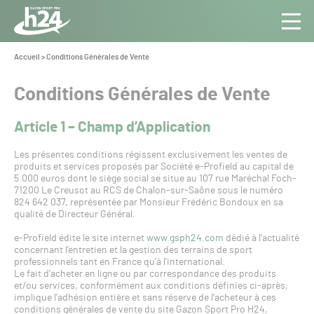
Panneau de gestion des cookies
Aller au contenu
Aller à la navigation
Toute
Navig
l’info
Vous
Accueil
>
Conditions Générales de Vente
êtes
du Gazon
ici :
Sport
Conditions Générales de Vente
Pro
Article 1 – Champ d’Application
Les présentes conditions régissent exclusivement les ventes de
produits et services proposés par Société e-Profield au capital de
5.000 euros dont le siège social se situe au 107 rue Maréchal Foch-
71200 Le Creusot au RCS de Chalon-sur-Saône sous le numéro
824 642 037, représentée par Monsieur Frédéric Bondoux en sa
qualité de Directeur Général.
e-Profield édite le site internet
www.gsph24.com
dédié à l’actualité
concernant l’entretien et la gestion des terrains de sport
professionnels tant en France qu’à l’international.
Le fait d’acheter en ligne ou par correspondance des produits
et/ou services, conformément aux conditions définies ci-après,
implique l’adhésion entière et sans réserve de l’acheteur à ces
conditions générales de vente du site Gazon Sport Pro H24,