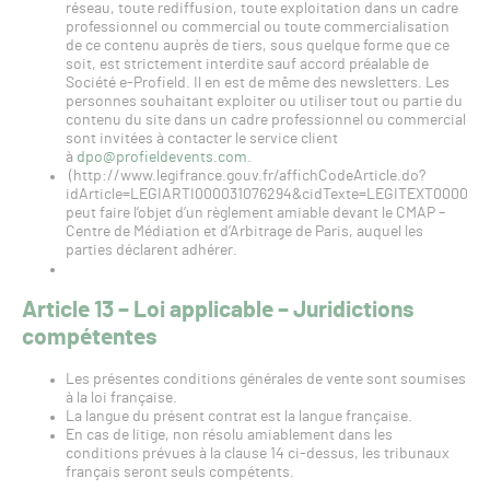
réseau, toute rediffusion, toute exploitation dans un cadre
professionnel ou commercial ou toute commercialisation
de ce contenu auprès de tiers, sous quelque forme que ce
soit, est strictement interdite sauf accord préalable de
Société e-Profield. Il en est de même des newsletters. Les
personnes souhaitant exploiter ou utiliser tout ou partie du
contenu du site dans un cadre professionnel ou commercial
sont invitées à contacter le service client
à
dpo@profieldevents.com
.
(http://www.legifrance.gouv.fr/affichCodeArticle.do?
idArticle=LEGIARTI000031076294&cidTexte=LEGITEXT0000060
peut faire l’objet d’un règlement amiable devant le CMAP –
Centre de Médiation et d’Arbitrage de Paris, auquel les
parties déclarent adhérer.
Article 13 – Loi applicable – Juridictions
compétentes
Les présentes conditions générales de vente sont soumises
à la loi française.
La langue du présent contrat est la langue française.
En cas de litige, non résolu amiablement dans les
conditions prévues à la clause 14 ci-dessus, les tribunaux
français seront seuls compétents.