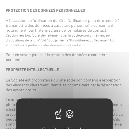
PROTECTION DES DONNEES PERSONNELLES
A l’occasion de l’utilisation du Site, l’Utilisateur peut être amené à
transmettre des données à caractère personnel le concernant,
notamment, par l’intermédiaire de formulaires de contact.
Ces données font l’objet de traitements par la Société conformément aux
dispositions de la loi n°78-17 du 6 janvier 1978 modifiée et du Règlement UE
2016/679 sur la protection des données du 27 avril 2016.
Pour en savoir plus sur la gestion des données à caractère
personnel :
PROPRIETE INTELLECTUELLE
La Société est propriétaire du Site et de son contenu à l’exception
des éléments clairement identifiés comme tiers par la désignation
des ayants droits.
La structure générale, ainsi tous textes, images, vidéos, sons,
photographies, marques, programmes informatiques, documents
téléchargeables, et tous autres éléments composants le Site ou
présentés sur le Site sont la propriété intellectuelle de la Société ou
peuvent être librement utilisés par cette dernière soit parce qu’ils
sont libres de droits, soit parce qu’une licence d’utilisation lui en a