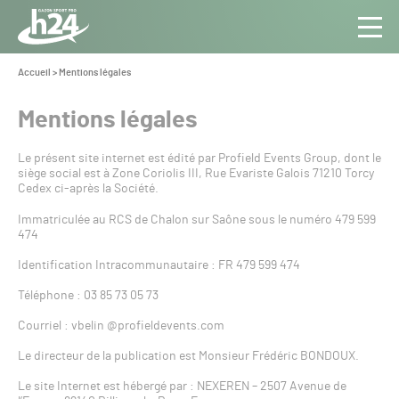
Panneau de gestion des cookies
Aller au contenu
Aller à la navigation
Toute
Navig
l’info
Vous
Accueil
>
Mentions légales
êtes
du Gazon
ici :
Sport
Mentions légales
Pro
Le présent site internet est édité par Profield Events Group, dont le
siège social est à Zone Coriolis III, Rue Evariste Galois 71210 Torcy
Cedex ci-après la Société.
Immatriculée au RCS de Chalon sur Saône sous le numéro 479 599
474
Identification Intracommunautaire : FR 479 599 474
Téléphone : 03 85 73 05 73
Courriel : vbelin @profieldevents.com
Le directeur de la publication est Monsieur Frédéric BONDOUX.
Le site Internet est hébergé par : NEXEREN – 2507 Avenue de