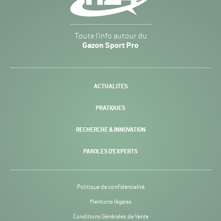
Gazon
Toute l’info autour du
Sport
Gazon Sport Pro
Pro
H24
-
ACTUALITÉS
PRATIQUES
RECHERCHE & INNOVATION
PAROLES D’EXPERTS
Politique de confidentialité
Page
Mentions légales
courante :
Conditions Générales de Vente