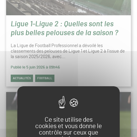
Ligue 1-Ligue 2 : Quelles sont les
plus belles pelouses de la saison ?
La Ligue de Football Professionnel a dévoilé les
classements des pelouses de Ligue 1 et Ligue 2 à l’issue de
la saison 2025/2026, avec…
Publié le 5 juin 2026 à 09h46
ACTUALITÉS
FOOTBALL
Ce site utilise des
cookies et vous donne le
contrôle sur ceux que