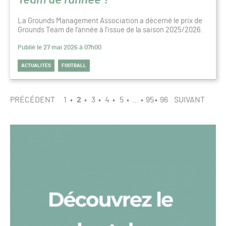
La Grounds Management Association a décerné le prix de
Grounds Team de l’année à l’issue de la saison 2025/2026.
Publié le 27 mai 2026 à 07h00
ACTUALITÉS
FOOTBALL
PAGINATION
PAGE
PRÉCÉDENT
1
2
3
4
5
…
95
96
SUIVANT
2
/
96