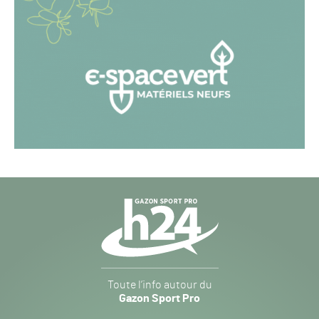
Navigation
secondaire
Gazon
Toute l’info autour du
Sport
Gazon Sport Pro
Pro
H24