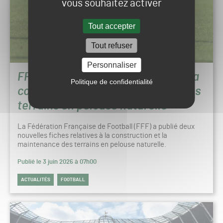
vous souhaitez activer
Tout accepter
Tout refuser
Personnaliser
FFF : Nouvelles fiches relatives à la
Politique de confidentialité
construction et la maintenance des
terrains en pelouse naturelle
La Fédération Française de Football (FFF) a publié deux
nouvelles fiches relatives à la construction et la
maintenance des terrains en pelouse naturelle.
Publié le 3 juin 2026 à 07h00
ACTUALITÉS
FOOTBALL