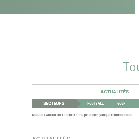
Navigation
Panneau de gestion des cookies
Aller au contenu
Aller à la navigation
principale
Tou
ACTUALITÉS
SECTEURS
FOOTBALL
GOLF
Vous
Accueil
>
Actualités
>
Ecosse : Une pelouse mythique récompensée
êtes
ici :