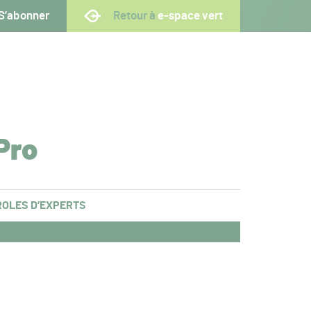
S’abonner
Retour à
e-space vert
Pro
OLES D’EXPERTS