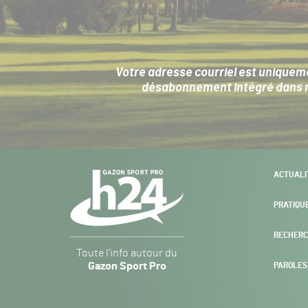
Votre adresse courriel est uniqueme
désabonnement intégré dans no
Navigation
ACTUALI
secondaire
PRATIQU
RECHERC
Gazon
Toute l’info autour du
Sport
Gazon Sport Pro
PAROLES
Pro
H24
-