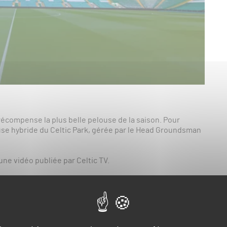
compense la plus belle pelouse de la saison. Pour
ouse hybride du Celtic Park, gérée par le Head Groundsman
une vidéo publiée par Celtic TV.