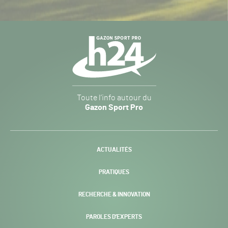
Navigation
secondaire
Gazon
Toute l’info autour du
Sport
Gazon Sport Pro
Pro
H24
-
ACTUALITÉS
PRATIQUES
RECHERCHE & INNOVATION
PAROLES D’EXPERTS