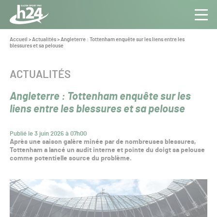
Panneau de gestion des cookies
Aller au contenu
Aller à la navigation
Toute
Navig
l’info
Vous
Accueil
>
Actualités
>
Angleterre : Tottenham enquête sur les liens entre les
êtes
blessures et sa pelouse
du Gazon
ici :
Sport
Pro
CATÉGORIE :
ACTUALITÉS
Angleterre : Tottenham enquête sur les
liens entre les blessures et sa pelouse
Publié le 3 juin 2026 à 07h00
Après une saison galère minée par de nombreuses blessures,
Tottenham a lancé un audit interne et pointe du doigt sa pelouse
comme potentielle source du problème.