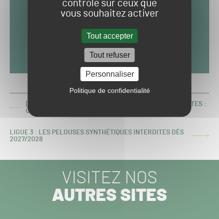
contrôle sur ceux que
vous souhaitez activer
Tout accepter
Tout refuser
Personnaliser
Politique de confidentialité
[MAGAZINE] LA GESTION EN RÉGIE DES PELOUSES ÉLITES :
ARTICLE
QUAND GESTION PUBLIQUE RIME AVEC EXIGENCES
PRÉCÉDENT :
LIGUE 3 : LES PELOUSES SYNTHÉTIQUES INTERDITES DÈS
ARTICLE
2027/2028
SUIVANT :
VISITEZ NOS
AUTRES SITES