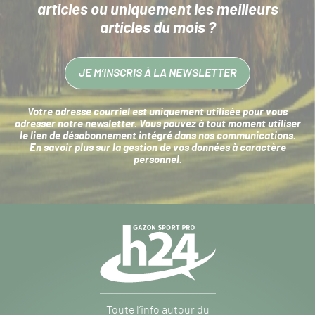
articles
ou uniquement les meilleurs
articles du mois ?
JE M’INSCRIS À LA NEWSLETTER
Votre adresse courriel est uniquement utilisée pour vous
adresser notre newsletter. Vous pouvez à tout moment utiliser
le lien de désabonnement intégré dans nos communications.
En savoir plus sur la
gestion de vos données à caractère
personnel
.
Navigation
secondaire
Gazon
Toute l’info autour du
Sport