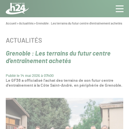
Panneau de gestion des cookies
Aller au contenu
Aller à la navigation
Toute
Navig
l’info
Vous
Accueil
>
Actualités
>
Grenoble : Les terrains du futur centre d’entraînement achetés
êtes
du Gazon
ici :
Sport
CATÉGORIE :
ACTUALITÉS
Pro
Grenoble : Les terrains du futur centre
d’entraînement achetés
Publié le 14 mai 2026 à 07h00
Le GF38 a officialisé l’achat des terrains de son futur centre
d’entraînement à la Côte Saint-André, en périphérie de Grenoble.