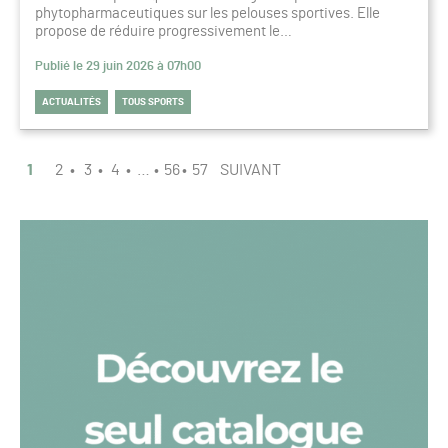
phytopharmaceutiques sur les pelouses sportives. Elle
propose de réduire progressivement le…
Publié le 29 juin 2026 à 07h00
ACTUALITÉS
TOUS SPORTS
PAGINATION
PAGE
1
2
3
4
…
56
57
SUIVANT
1
/
57