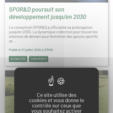
SPOR&D poursuit son
développement jusqu’en 2030
Le consortium SPOR&D a officialisé sa prolongation
jusqu’en 2030. La dynamique collective pour trouver les
solutions de demain pour l’entretien des gazons sportifs
se…
Publié le 21 juillet 2026 à 07h00
ACTUALITÉS
TOUS SPORTS
Ce site utilise des
cookies et vous donne le
contrôle sur ceux que
vous souhaitez activer