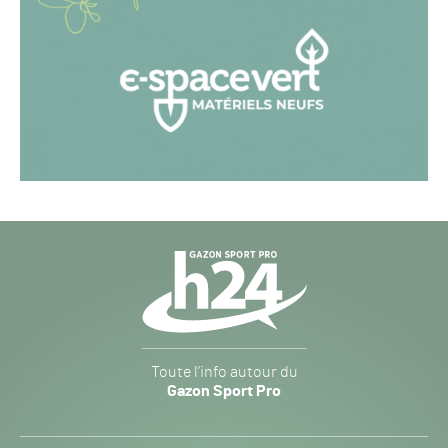
Navigation
secondaire
Gazon
Toute l’info autour du
Sport
Gazon Sport Pro
Pro
H24
-