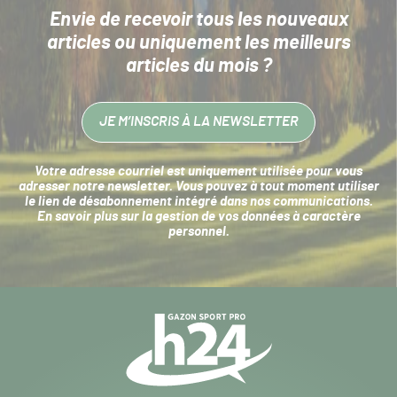
Envie de recevoir tous les nouveaux
articles
ou uniquement les meilleurs
articles du mois ?
JE M’INSCRIS À LA NEWSLETTER
Votre adresse courriel est uniquement utilisée pour vous
adresser notre newsletter. Vous pouvez à tout moment utiliser
le lien de désabonnement intégré dans nos communications.
En savoir plus sur la
gestion de vos données à caractère
personnel
.
Navigation
secondaire