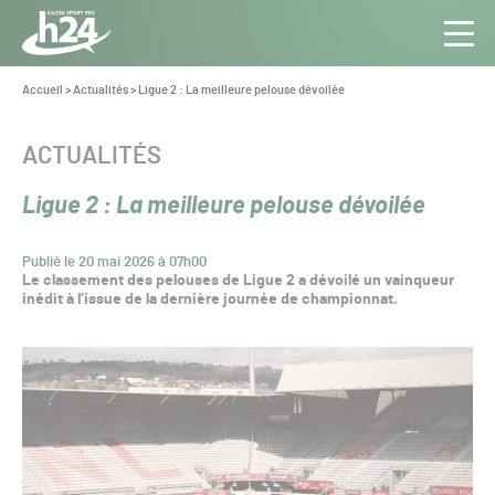
Panneau de gestion des cookies
Aller au contenu
Aller à la navigation
Toute
Navig
l’info
Vous
Accueil
>
Actualités
>
Ligue 2 : La meilleure pelouse dévoilée
êtes
du Gazon
ici :
Sport
CATÉGORIE :
ACTUALITÉS
Pro
Ligue 2 : La meilleure pelouse dévoilée
Publié le 20 mai 2026 à 07h00
Le classement des pelouses de Ligue 2 a dévoilé un vainqueur
inédit à l’issue de la dernière journée de championnat.