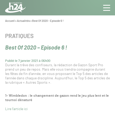
Panneau de gestion des cookies
Aller au contenu
Aller à la navigation
Toute
Navig
l’info
Vous
Accueil
>
Actualités
>
Best Of 2020 – Episode 6 !
êtes
du Gazon
ici :
Sport
CATÉGORIE :
PRATIQUES
Pro
Best Of 2020 – Episode 6 !
Publié le 7 janvier 2021 à 06h00
Durant la trêve des confiseurs, la rédaction de Gazon Sport Pro
prend un peu de repos. Mais elle vous tiendra compagnie durant
les fêtes de fin d’année, en vous proposant le Top 5 des articles de
l’année dans chaque discipline. Aujourd’hui, le Top 5 des articles de
la rubrique « Autres Sports ».
1- Wimbledon : le changement de gazon rend le jeu plus lent et le
tournoi dénaturé
Lire l’article ici