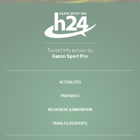
Navigation
secondaire
Gazon
Toute l’info autour du
Sport
Gazon Sport Pro
Pro
H24
-
ACTUALITÉS
PRATIQUES
RECHERCHE & INNOVATION
PAROLES D’EXPERTS