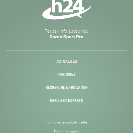
secondaire
Gazon
Toute l’info autour du
Sport
Gazon Sport Pro
Pro
H24
-
ACTUALITÉS
PRATIQUES
RECHERCHE & INNOVATION
PAROLES D’EXPERTS
Politique de confidentialité
Mentions légales