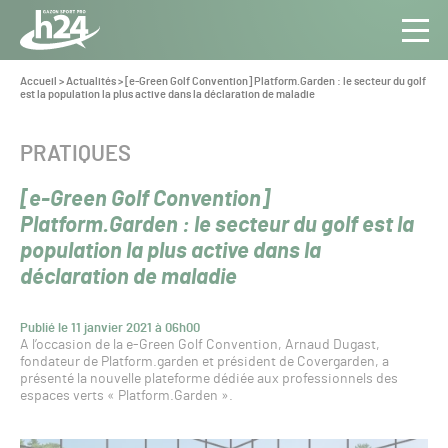
Panneau de gestion des cookies
Aller au contenu
Aller à la navigation
Toute
Navig
l’info
Vous
Accueil
>
Actualités
>
[e-Green Golf Convention] Platform.Garden : le secteur du golf
êtes
est la population la plus active dans la déclaration de maladie
du Gazon
ici :
Sport
Pro
CATÉGORIE :
PRATIQUES
[e-Green Golf Convention]
Platform.Garden : le secteur du golf est la
population la plus active dans la
déclaration de maladie
Publié le 11 janvier 2021 à 06h00
A l’occasion de la e-Green Golf Convention, Arnaud Dugast,
fondateur de Platform.garden et président de Covergarden, a
présenté la nouvelle plateforme dédiée aux professionnels des
espaces verts « Platform.Garden ».