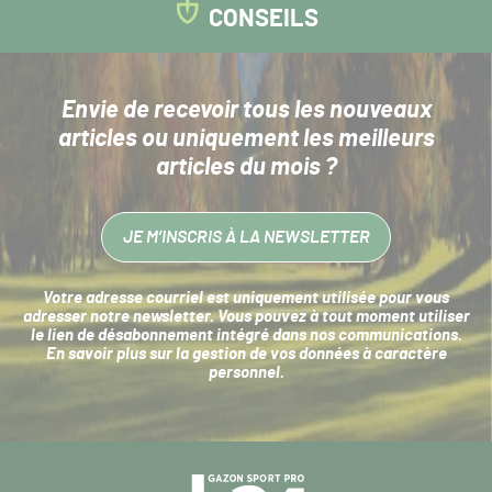
CONSEILS
Envie de recevoir tous les nouveaux
articles
ou uniquement les meilleurs
articles du mois ?
JE M’INSCRIS À LA NEWSLETTER
Votre adresse courriel est uniquement utilisée pour vous
adresser notre newsletter. Vous pouvez à tout moment utiliser
le lien de désabonnement intégré dans nos communications.
En savoir plus sur la
gestion de vos données à caractère
personnel
.
Navigation