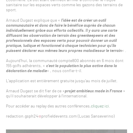
Ecoumène. Le but étant demieux arriver à contrôler le risque
sanitaire sur les espaces verts comme les gazons des terrains de
sport.
Arnaud Dugast explique que «
l’idée est de créer un outil
communautaire et donc de faire le bénéfice auprès de chacun
individuellement grâce aux efforts collectifs. Il y aura une carte
diffusant les observation de terrain des greenkeepeers et des
professionnels des espaces verts pour pouvoir donner un outil
pratique, ludique et fonctionnel à chaque technicien pour qu’ils
puissent déclarer eux mêmes leurs propres maladiessur le terrain
« .
Aujourd’hui, la communauté compte800 abonnés en 6 mois dont
155 golfs adhérents, «
c’est la population la plus active dans la
déclaration de maladie
« , nous confie-t-il.
L’application est entièrement gratuite jusqu’au mois de juillet.
Arnaud Dugast se dit fier de ce »
projet ambitieux made in France
»
qu’il souhaiterait développer à l’international.
Pour accéder au replay des autres conférences,
cliquez ici
.
redaction.gsph24
profieldevents.com (Lucas Sanseverino)