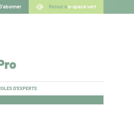
S’abonner
Retour à
e-space vert
Pro
OLES D’EXPERTS