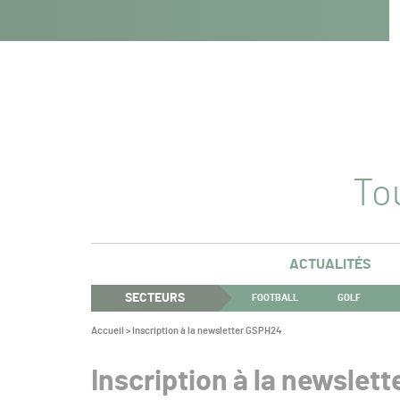
Navigation
Panneau de gestion des cookies
Aller au contenu
Aller à la navigation
principale
Tou
ACTUALITÉS
SECTEURS
FOOTBALL
GOLF
Vous
Accueil
>
Inscription à la newsletter GSPH24
êtes
ici :
Inscription à la newslet