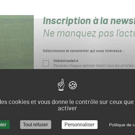
Inscription à la new
Ne manquez pas l’actu
Sélectionnez la newsletter qui vous intéresse :
Hebdomadaire
Recevez chaque samedi matin tous les articles 
Mensuelle
Recevez chaque mois la sélection de la rédacti
Nom
 des cookies et vous donne le contrôle sur ceux qu
activer
E-mail
ter
Tout refuser
Personnaliser
Politique de c