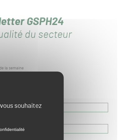
sletter GSPH24
alité du secteur
de la semaine
on
Prénom
e vous souhaitez
Code postal
onfidentialité