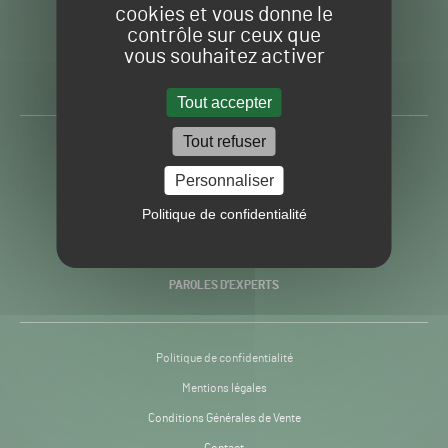
cookies et vous donne le
contrôle sur ceux que
Gazon
Toute l’info autour du
vous souhaitez activer
Sport
Gazon Sport Pro
Pro
H24
Tout accepter
-
Tout refuser
ACTUALITÉS
Personnaliser
PRATIQUES
Politique de confidentialité
RECHERCHE & INNOVATION
PAROLES D’EXPERTS
Politique de confidentialité
Mentions légales
Conditions Générales de Vente