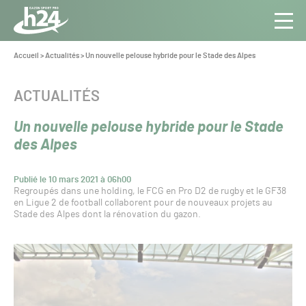
Panneau de gestion des cookies
Aller au contenu
Aller à la navigation
Toute
Navig
l’info
Vous
Accueil
>
Actualités
>
Un nouvelle pelouse hybride pour le Stade des Alpes
êtes
du Gazon
ici :
Sport
CATÉGORIE :
ACTUALITÉS
Pro
Un nouvelle pelouse hybride pour le Stade
des Alpes
Publié le 10 mars 2021 à 06h00
Regroupés dans une holding, le FCG en Pro D2 de rugby et le GF38
en Ligue 2 de football collaborent pour de nouveaux projets au
Stade des Alpes dont la rénovation du gazon.