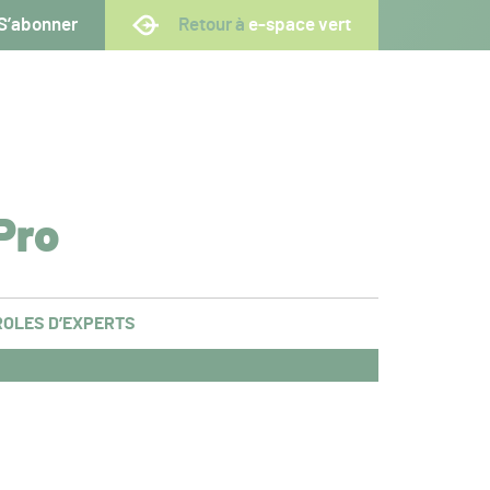
S’abonner
Retour à
e-space vert
Pro
OLES D’EXPERTS