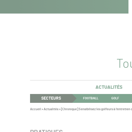
Navigation
Panneau de gestion des cookies
Aller au contenu
Aller à la navigation
principale
Tou
ACTUALITÉS
SECTEURS
FOOTBALL
GOLF
Vous
Accueil
>
Actualités
>
[Chronique] Sensibilisez les golfeurs à l'entretien
êtes
ici :