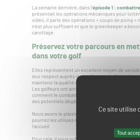
La semaine dernière, dans l’
épisode 1 : combattre
présentait les opérations mécaniques pour lutte
vidéo, il parle des opérations « coups de poing »
n’est plus suffisant et que le greenkeeper a bes
carottage.
Préservez votre parcours en mett
dans votre golf
Elles représentent un excellent moyen de sensibil
leur respect auprès des golfeurscar elles présent
maintenir la qualité du parcours et donc du jeu.
Les golfeurs ont ainsi accès à du contenu inédit sur
comment le combattre, sur les emplacements de dr
des potentiels dégâts sur un terrain engazonné.
Ce site utilise
Nous avons le plaisir de vous les céder gracieusem
pourrez les utilisez-les sur votre site internet o
l’accueil.
Tout accep
Pour cela, il vous suffit de nous en faire la deman