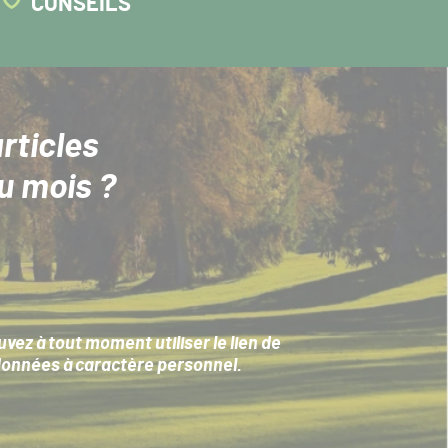
CONSEILS
rticles
u mois ?
ez à tout moment utiliser le lien de
données à caractère personnel
.