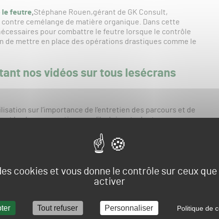
 le feutre
,
Stéphane Rouen,gérant de GK Consult,
r contre cemélange de matière organique. Dans cette
 nécessaires pour combattre le feutre lorsque le contrôle
oin de mettre en place des opérations drastiques comme le
ant nos vidéos sur tous les
écrans
isation sur l’importance de l’entretien des parcours et de
ent les bonnes pratiques qu’ils doivent adopter pour
 les pitchs, la qualité d’un green, sur le feutre et
apeau ou encore sur les bunkers, la gestion de l’eau et
 des cookies et vous donne le contrôle sur ceux qu
ent, avec la possibilité de les personnaliser. Vous
activer
u sur tous vos écrans au restaurant, clubhouse ou à
ter
Tout refuser
Personnaliser
Politique de c
de par mail à l’adresse suivante :
info.gsph24