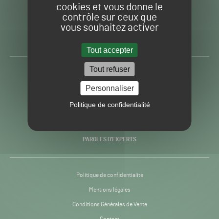
cookies et vous donne le
contrôle sur ceux que
Gazon
Toute l’info autour du
vous souhaitez activer
Sport
Gazon Sport Pro
Pro
H24
Tout accepter
-
Tout refuser
ACTUALITÉS
Personnaliser
PRATIQUES
Politique de confidentialité
RECHERCHE & INNOVATION
PAROLES D’EXPERTS
Politique de confidentialité
Mentions légales
Conditions Générales de Vente