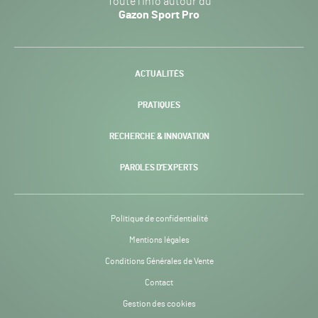
Toute l’info autour du
Sport
Gazon Sport Pro
Pro
H24
-
ACTUALITÉS
PRATIQUES
RECHERCHE & INNOVATION
PAROLES D’EXPERTS
Politique de confidentialité
Mentions légales
Conditions Générales de Vente
Contact
Gestion des cookies