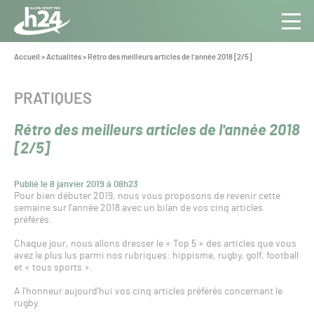
Panneau de gestion des cookies
Aller au contenu
Aller à la navigation
Toute
Navig
l’info
Vous
Accueil
>
Actualités
>
Rétro des meilleurs articles de l'année 2018 [2/5]
êtes
du Gazon
ici :
Sport
CATÉGORIE :
PRATIQUES
Pro
Rétro des meilleurs articles de l'année 2018
[2/5]
Publié le 8 janvier 2019 à 08h23
Pour bien débuter 2019, nous vous proposons de revenir cette
semaine sur l’année 2018 avec un bilan de vos cinq articles
préférés.
Chaque jour, nous allons dresser le « Top 5 » des articles que vous
avez le plus lus parmi nos rubriques: hippisme, rugby, golf, football
et « tous sports ».
A l’honneur aujourd’hui vos cinq articles préférés concernant le
rugby.