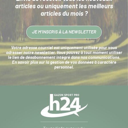
articles
ou uniquement les meilleurs
articles du mois ?
JE M’INSCRIS À LA NEWSLETTER
Votre adresse courriel est uniquement utilisée pour vous
adresser notre newsletter. Vous pouvez à tout moment utiliser
le lien de désabonnement intégré dans nos communications.
En savoir plus sur la
gestion de vos données à caractère
personnel
.
Navigation
secondaire
Gazon