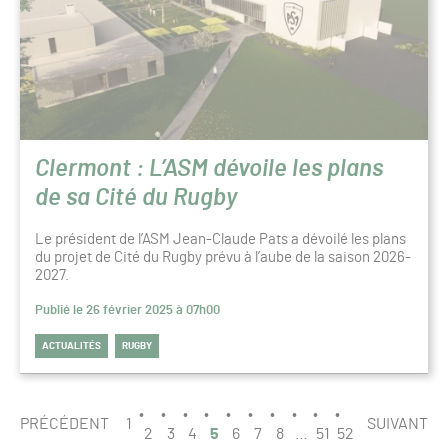
Clermont : L’ASM dévoile les plans
de sa Cité du Rugby
Le président de l’ASM Jean-Claude Pats a dévoilé les plans
du projet de Cité du Rugby prévu à l’aube de la saison 2026-
2027.
Publié le 26 février 2025 à 07h00
ACTUALITÉS
RUGBY
PAGINATION
PAGE
PRÉCÉDENT
1
SUIVANT
5
2
3
4
5
6
7
8
…
51
52