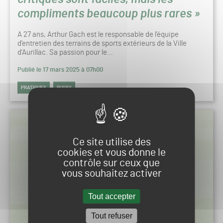
compliments beaucoup plus rares »
A 27 ans, Arthur Gach est le responsable de l’équipe
d’entretien des terrains de sports extérieurs de la Ville
d’Aurillac. Sa passion pour le…
Publié le 17 mars 2025 à 07h00
PRATIQUES
RUGBY
Ce site utilise des
cookies et vous donne le
contrôle sur ceux que
vous souhaitez activer
Tout accepter
Tout refuser