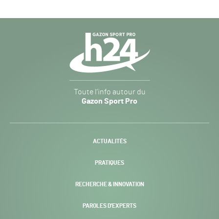
Navigation
secondaire
Gazon
Toute l’info autour du
Sport
Gazon Sport Pro
Pro
H24
-
ACTUALITÉS
PRATIQUES
RECHERCHE & INNOVATION
PAROLES D’EXPERTS