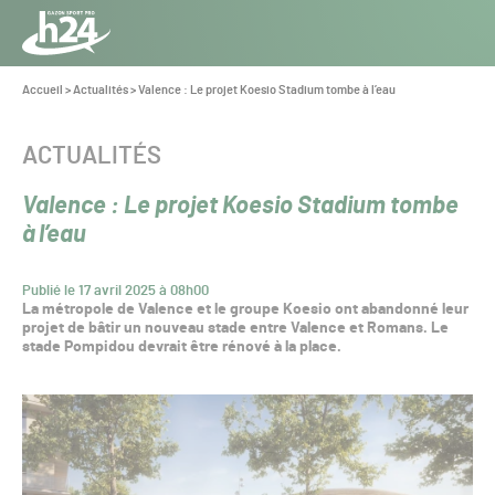
Panneau de gestion des cookies
Aller au contenu
Aller à la navigation
Toute
l’info
Vous
Accueil
>
Actualités
>
Valence : Le projet Koesio Stadium tombe à l’eau
êtes
du Gazon
ici :
Sport
CATÉGORIE :
ACTUALITÉS
Pro
Valence : Le projet Koesio Stadium tombe
à l’eau
Publié le 17 avril 2025 à 08h00
La métropole de Valence et le groupe Koesio ont abandonné leur
projet de bâtir un nouveau stade entre Valence et Romans. Le
stade Pompidou devrait être rénové à la place.