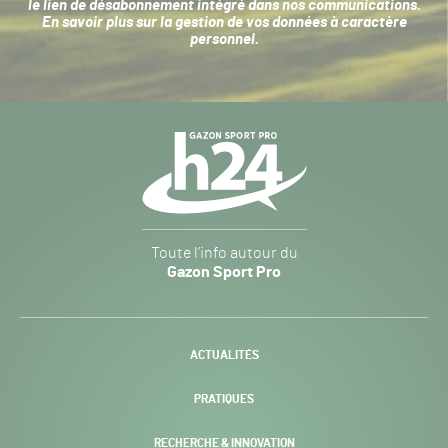
le lien de désabonnement intégré dans nos communications.
En savoir plus sur la
gestion de vos données à caractère
personnel
.
Navigation
secondaire
Gazon
Toute l’info autour du
Sport
Gazon Sport Pro
Pro
H24
-
ACTUALITÉS
PRATIQUES
RECHERCHE & INNOVATION