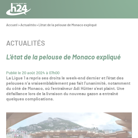
Panneau de gestion des cookies
Aller au contenu
Aller à la navigation
Toute
l’info
Vous
Accueil
>
Actualités
>
L’état de la pelouse de Monaco expliqué
êtes
du Gazon
ici :
Sport
CATÉGORIE :
ACTUALITÉS
Pro
L’état de la pelouse de Monaco expliqué
Publié le 20 août 2024 à 07h00
La Ligue 1 a repris ses droits le week-end dernier et l’état des
pelouses n’a vraisemblablement pas fait l’unanimité, notamment
du côté de Monaco, où l’entraîneur Adi Hütter s’est plaint. Une
défaillance lors de la livraison du nouveau gazon a entraîné
quelques complications.