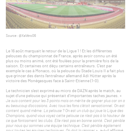
Source : @XaVéro06
Le 16 août marquait le retour de la Ligue 1 ! Et les différentes
pelouses du championnat de France, après avoir connu un été
plus ou moins animé, ont été foulées pour la première fois de la
saison. Et certaines ont déçu certains entraîneurs. C’est par
exemple le cas à Monaco, où la pelouse du Stade Louis II a fait plus
que grincer des dents l’entraîneur allemand Adi Hütter après la
victoire des Monégasques face à Saint-Etienne (1-0).
Le technicien s’est exprimé au micro de DAZN après le match, au
sujet d’une pelouse qui présentait d’importantes taches jaunes. «
Je suis content pour les 3 points mais on mérite de gagner plus car on a
eu beaucoup d’occasions. Avec tous les fans c’était sensationnel. On est
content quand même. La pelouse ? On est un club qui joue la Ligue des
Champions, quand vous voyez cette pelouse ce n’est pas à la hauteur de
ce que fantasment les clubs. Elle n’est pas en bonne santé. C’est pénible
pour nous qui sommes une équipe technique. C’est pénible également
pour toutes les équipes techniques. On doit la réparer
», a-t-il affirmé.