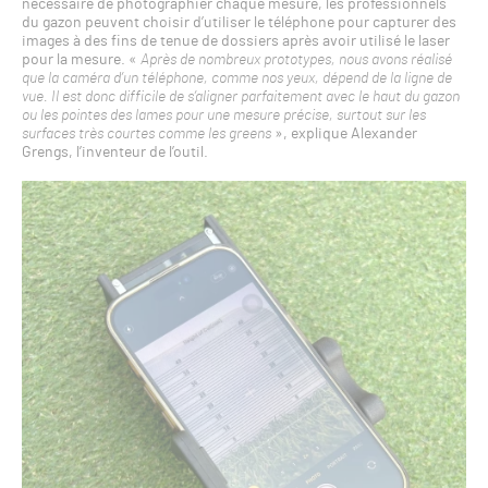
nécessaire de photographier chaque mesure, les professionnels
du gazon peuvent choisir d’utiliser le téléphone pour capturer des
images à des fins de tenue de dossiers après avoir utilisé le laser
pour la mesure. «
Après de nombreux prototypes, nous avons réalisé
que la caméra d’un téléphone, comme nos yeux, dépend de la ligne de
vue. Il est donc difficile de s’aligner parfaitement avec le haut du gazon
ou les pointes des lames pour une mesure précise, surtout sur les
surfaces très courtes comme les greens
», explique Alexander
Grengs, l’inventeur de l’outil.