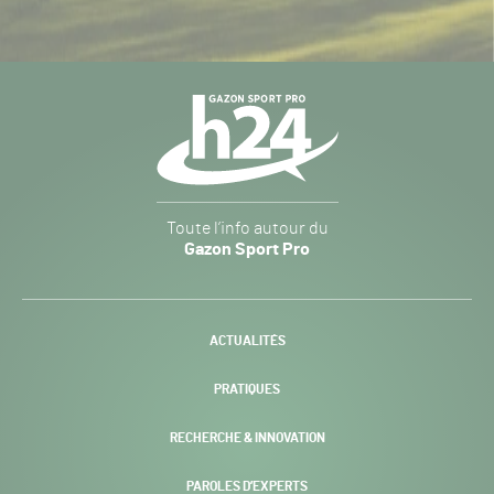
Navigation
secondaire
Gazon
Toute l’info autour du
Sport
Gazon Sport Pro
Pro
H24
-
ACTUALITÉS
PRATIQUES
RECHERCHE & INNOVATION
PAROLES D’EXPERTS