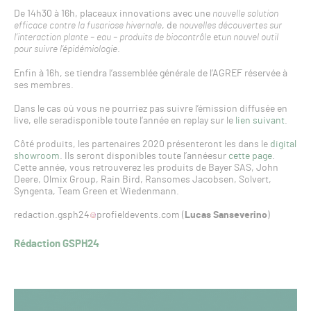
De 14h30 à 16h, placeaux innovations avec une
nouvelle solution
efficace contre la fusariose hivernale
, de
nouvelles découvertes sur
l’interaction plante – eau – produits de biocontrôle
et
un nouvel outil
pour suivre l’épidémiologie
.
Enfin à 16h, se tiendra l’assemblée générale de l’AGREF réservée à
ses membres.
Dans le cas où vous ne pourriez pas suivre l’émission diffusée en
live, elle seradisponible toute l’année en replay sur le
lien suivant
.
Côté produits, les partenaires 2020 présenteront les dans le
digital
showroom
. Ils seront disponibles toute l’annéesur
cette page
.
Cette année, vous retrouverez les produits de Bayer SAS, John
Deere, Olmix Group, Rain Bird, Ransomes Jacobsen, Solvert,
Syngenta, Team Green et Wiedenmann.
redaction.gsph24
profieldevents.com (
Lucas Sanseverino
)
Rédaction GSPH24