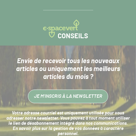
CONSEILS
Envie de recevoir tous les nouveaux
articles
ou uniquement les meilleurs
articles du mois ?
JE M’INSCRIS À LA NEWSLETTER
Votre adresse courriel est uniquement utilisée pour vous
adresser notre newsletter. Vous pouvez à tout moment utiliser
le lien de désabonnement intégré dans nos communications.
En savoir plus sur la
gestion de vos données à caractère
personnel
.