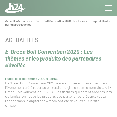
Panneau de gestion des cookies
Aller au contenu
Aller à la navigation
Toute
Navig
l’info
Vous
Accueil
>
Actualités
>
E-Green Golf Convention 2020 : Les thèmes et les produits des
êtes
partenaires dévoilés
du Gazon
ici :
Sport
Pro
CATÉGORIE :
ACTUALITÉS
E-Green Golf Convention 2020 : Les
thèmes et les produits des partenaires
dévoilés
Publié le 11 décembre 2020 à 08h56
La Green Golf Convention 2020 a été annulée en présentiel mais
l’événement a été repensé en version digitale sous le nom de la « E-
Green Golf Convention 2020 ». Les thèmes qui seront abordés lors
de l’émission live et les produits des partenaires présents toute
l’année dans le digital showroom ont été dévoilés sur le site
officiel.