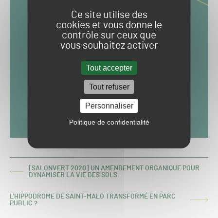
Ce site utilise des
cookies et vous donne le
contrôle sur ceux que
vous souhaitez activer
Tout accepter
Tout refuser
Personnaliser
Politique de confidentialité
[SALONVERT 2020] UN AMENDEMENT ORGANIQUE POUR
ARTICLE
DYNAMISER LA VIE DES SOLS
PRÉCÉDENT :
L'HIPPODROME DE SAINT-MALO TRANSFORMÉ EN PARC
ARTICLE
PUBLIC ?
SUIVANT :