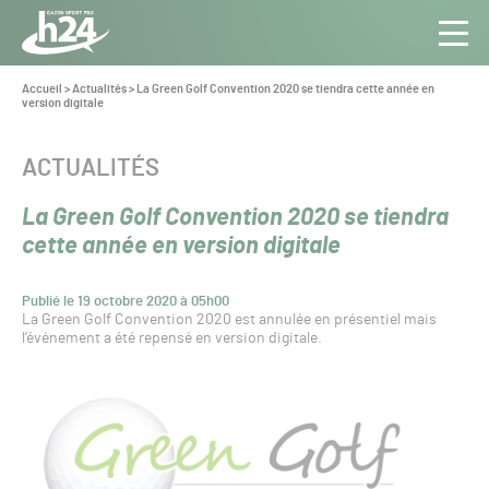
Panneau de gestion des cookies
Aller au contenu
Aller à la navigation
Toute
Navig
l’info
Vous
Accueil
>
Actualités
>
La Green Golf Convention 2020 se tiendra cette année en
êtes
version digitale
du Gazon
ici :
Sport
Pro
CATÉGORIE :
ACTUALITÉS
La Green Golf Convention 2020 se tiendra
cette année en version digitale
Publié le 19 octobre 2020 à 05h00
La Green Golf Convention 2020 est annulée en présentiel mais
l’événement a été repensé en version digitale.