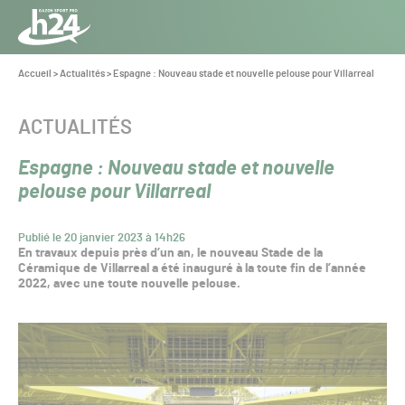
Panneau de gestion des cookies
Aller au contenu
Aller à la navigation
Toute
l’info
Vous
Accueil
>
Actualités
>
Espagne : Nouveau stade et nouvelle pelouse pour Villarreal
êtes
du Gazon
ici :
Sport
CATÉGORIE :
ACTUALITÉS
Pro
Espagne : Nouveau stade et nouvelle
pelouse pour Villarreal
Publié le 20 janvier 2023 à 14h26
En travaux depuis près d’un an, le nouveau Stade de la
Céramique de Villarreal a été inauguré à la toute fin de l’année
2022, avec une toute nouvelle pelouse.