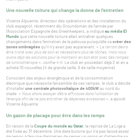
Une nouvelle toiture qui change la donne de l’entretien
Vicente Alpuente, directeur des opérations et des installation du
club espagnol, récemment élu Groundsman de l’année par
l’Association Espagnole des Greenkeepers, a indiqué
au média El
Mundo
que cette nouvelle toiture allait entraîner quelques
changements dans l’entretien de la pelouse puisqu’elle va
créer des
zones ombragées
qu’il n’y avait pas auparavant. «
Le terrain devra
être traité avec plus de soin et nécessitera plus de tâches, mais nous
avons déjà les solutions pour le maintenir en bon état avec des rampes
de luminothérapie
», confie-t-il. Le club en possédait déjà 2 et en a
acheté 10 nouvelles (4 de grande taille, 6 de taille moyenne).
Conscient des enjeux énergétique et de la consommation
électrique que nécessite l’ensemble de ces rampes, le club a décidé
d’installer
une centrale photovoltaïque de 400kW
au nord du
stade. «
Nous allons essayer d’être efficaces dans l’utilisation de
l’énergie afin de ne pas entraîner de dépenses excessives
», a ajouté
Vicente Alpuente.
Un gazon de placage pour être dans les temps
En raison de la
Coupe du monde au Qatar
, la reprise de La Liga a
été fixée au 31 décembre. Une date butoire qui n’a pas laissé assez
de temps à l’équipe d’entretien de semer un gazon et d’attendre sa