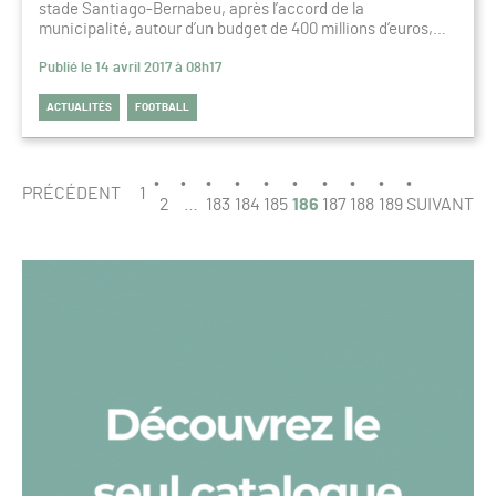
stade Santiago-Bernabeu, après l’accord de la
municipalité, autour d’un budget de 400 millions d’euros,…
Publié le 14 avril 2017 à 08h17
ACTUALITÉS
FOOTBALL
PAGINATION
PAGE
PRÉCÉDENT
1
186
2
…
183
184
185
186
187
188
189
SUIVANT
/
189