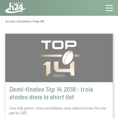
Panneau de gestion des cookies
Aller au contenu
Aller à la navigation
Toute
Navig
l’info
Vous
Accueil
>
Actualités
>
Page 186
êtes
du Gazon
ici :
Sport
Actualités
Pro
Demi-finales Top 14 2018 : trois
stades dans la short list
Une ville parmi trois candidates sera sélectionnée fin mai
par la LNR.