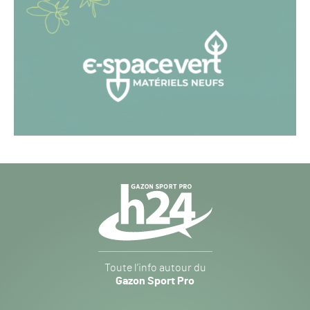
Navigation
secondaire
Gazon
Toute l’info autour du
Sport
Gazon Sport Pro
Pro
H24