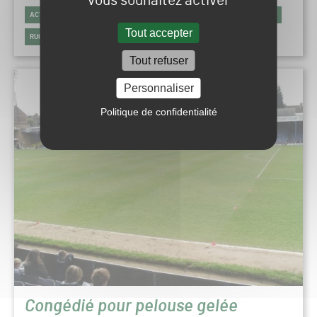
vous souhaitez activer
ACTUALITÉS
AUTRES SPORTS
FOOTBALL
GOLF
HIPPODROME
Tout accepter
RUGBY
Tout refuser
Personnaliser
Politique de confidentialité
Congédié pour pelouse gelée