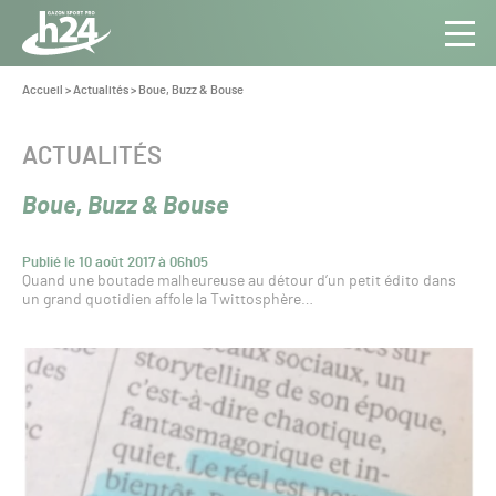
Panneau de gestion des cookies
Aller au contenu
Aller à la navigation
Toute
Navig
l’info
Vous
Accueil
>
Actualités
>
Boue, Buzz & Bouse
êtes
du Gazon
ici :
Sport
CATÉGORIE :
ACTUALITÉS
Pro
Boue, Buzz & Bouse
Publié le 10 août 2017 à 06h05
Quand une boutade malheureuse au détour d’un petit édito dans
un grand quotidien affole la Twittosphère…