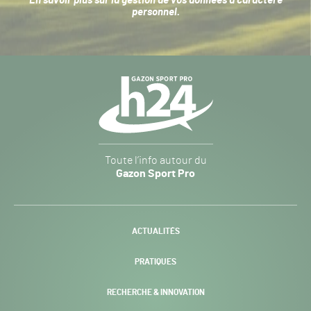
En savoir plus sur la
gestion de vos données à caractère
personnel
.
Navigation
secondaire
Gazon
Toute l’info autour du
Sport
Gazon Sport Pro
Pro
H24
-
ACTUALITÉS
PRATIQUES
RECHERCHE & INNOVATION