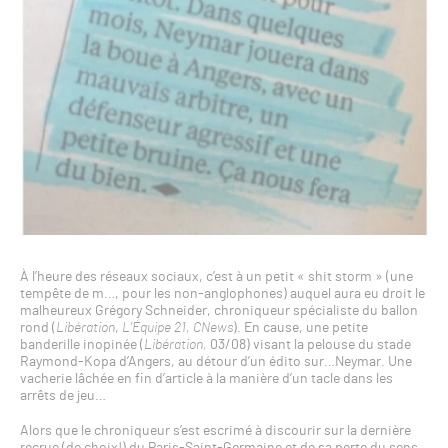
À l’heure des réseaux sociaux, c’est à un petit « shit storm » (une
tempête de m…, pour les non-anglophones) auquel aura eu droit le
malheureux Grégory Schneider, chroniqueur spécialiste du ballon
rond (
Libération
,
L’Équipe 21, CNews
). En cause, une petite
banderille inopinée (
Libération,
03/08) visant la pelouse du stade
Raymond-Kopa d’Angers, au détour d’un édito sur…Neymar. Une
vacherie lâchée en fin d’article à la manière d’un tacle dans les
arrêts de jeu…
Alors que le chroniqueur s’est escrimé à discourir sur la dernière
recrue (de choix!) du Paris-Saint-Germaine et de sa perte du sens