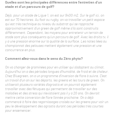
Quelles sont les principales différences entre l’entretien d’un
stade et d’un parcours de golf?
Déjà, pour un stade de Ligue 1, on est sur 9400 m2. Sur le golf ici, on
est sur 70 hectares. Au foot ou rugby, on va travailler un petit espace
qui est très technique au niveau du substrat qui se rapproche
approximativement d’un green de golf même s’ils sont construits
différemment. Cependant, les moyens pour entretenir un terrain de
stade sont plus conséquents qu’un parcours de golf. Avec les droits tv, il
y a une pression énorme sur la qualité de la surface. Les notes liées au
championnat des pelouses mettent également une pression et une
concurrence en plus.
Comment allez-vous dans le sens du Zéro phyto?
On va changer de graminées pour en utiliser qui s’adaptent au climat.
Aujourd’hui on a des périodes longues d’humidité, de froid et de chaleur.
Chez Bluegreen, on a un programme d’inversion de flore à suivre. C’est
un travail d’un an sur les départs, les greens et les tours de green. On
utiliserait plusieurs variétés d’agrostis et on pourrait également
travailler avec des fétuques qui permettent de travailler sur des
maladies et des stress qui n’existaient pas il y a 20 ans. On devrait
mettre cette conversion de flore l’année prochaine. On a déjà
commencé à faire des regarnissages croisés sur les greens pour voir un
peu le développement des agrostis durant ces périodes très courtes
pour ensemencer.