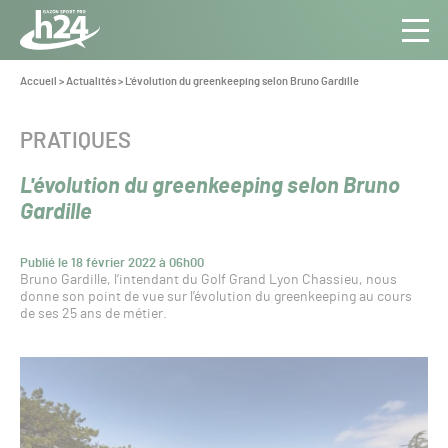
Panneau de gestion des cookies
Aller au contenu
Aller à la navigation
Toute
Navig
l’info
Vous
Accueil
>
Actualités
>
L'évolution du greenkeeping selon Bruno Gardille
êtes
du Gazon
ici :
Sport
CATÉGORIE :
PRATIQUES
Pro
L'évolution du greenkeeping selon Bruno
Gardille
Publié le 18 février 2022 à 06h00
Bruno Gardille, l’intendant du Golf Grand Lyon Chassieu, nous
donne son point de vue sur l’évolution du greenkeeping au cours
de ses 25 ans de métier.