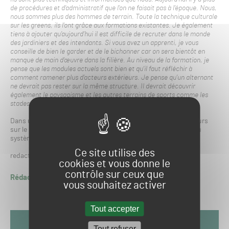
de procédures et d’administratif que l’on ne faisait pas à l’époque. Nous,
nous sommes plus des hommes de terrain. Toute la technique culturale
sur les greens, ils l’ont grâce aux formations existantes. Je également
tiens à ajouter qu’aujourd’hui il est difficile de recruter dans le monde
des jardiniers et des intendants. Si vous avez un apprenti, je vous
conseille de bien le garder et de le bichonner car on sera bientôt en
manque de main d’œuvre dans la filière. Au niveau de la formation, je
pense que les modules actuels sont bien et qu’il faut réfléchir à
comment ramener plus d’acteurs extérieurs. Je pense qu’un alternant
ne devrait pas rester sur la même structure. Il devrait découvrir
également le paysagisme et les autres terrains de sports comme les
stades et les hippodromes.
Dans un prochain article, on parlera du nouveau projet en cours
sur le Golf de Grand Lyon Chassieu. Il s’agit de l’intégration du
système du Top Tracer en cours depuis le 3 janvier.
Ce site utilise des
redaction.gsph24
profieldevents.com (Lucas Sanseverino)
cookies et vous donne le
contrôle sur ceux que
Rédaction GSPH24
vous souhaitez activer
Tout accepter
Tout refuser