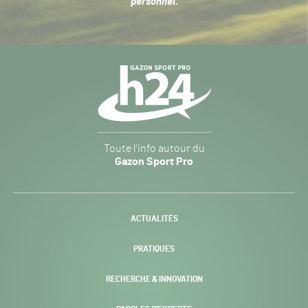
personnel
.
Navigation
secondaire
Gazon
Toute l’info autour du
Sport
Gazon Sport Pro
Pro
H24
-
ACTUALITÉS
PRATIQUES
RECHERCHE & INNOVATION