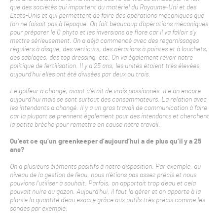
que des sociétés qui importent du matériel du Royaume-Uni et des
Etats-Unis et qui permettent de faire des opérations mécaniques que
l’on ne faisait pas à l’époque. On fait beaucoup d’opérations mécaniques
pour préparer le 0 phyto et les inversions de flore car il va falloir s’y
mettre sérieusement. On a déjà commencé avec des regarnissages
réguliers à disque, des verticuts, des aérations à pointes et à louchets,
des sablages, des top dressing, etc. On va également revoir notre
politique de fertilisation. Il y a 25 ans, les unités étaient très élevées,
aujourd’hui elles ont été divisées par deux ou trois.
Le golfeur a changé, avant c’était de vrais passionnés. Il e an encore
aujourd’hui mais se sont surtout des consommateurs. La relation avec
les intendants a changé. Il y a un gros travail de communication à faire
car la plupart se prennent également pour des intendants et cherchent
la petite brèche pour remettre en cause notre travail.
Qu’est ce qu’un greenkeeper d’aujourd’hui a de plus qu’il y a 25
ans?
On a plusieurs éléments positifs à notre disposition. Par exemple, au
niveau de la gestion de l’eau, nous n’étions pas assez précis et nous
pouvions l’utiliser à souhait. Parfois, on apportait trop d’eau et cela
pouvait nuire au gazon. Aujourd’hui, il faut la gérer et on apporte à la
plante la quantité d’eau exacte grâce aux outils très précis comme les
sondes par exemple.