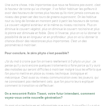
Une autre chose, très importantes que nous ne faisions pas avant, c’est
la hauteur de tonte qui va changer. Il va falloir habituer les golfeurs à
avoir des hauteurs de tontes plus hautes qu’ils n’ont jamais connues au
niveau des green set des tours de greens auparavant. On les habitue
tout au long de l’année en montant petit à petit les hauteurs de tontes.
Le couvert végétal extérieur et le même au niveau racinaire. Plus on
diminue le couvert végétal, plus on diminue le couvert racinaire et plus
la plante est diminuée et faible. Donc à l’inverse, plus on va lui donner la
possibilité de se en longueur et en profondeur, plus on va lui donner la
chance d’avoir des résistances plus importantes. C’est un des
paramètres à maitriser.
Pour conclure, le zéro phyto c’est possible?
J’ai du mal à croire que l’on arrivera réellement à 0 phyto un jour. Je
pense qu’il y aura encore quelques traitements a faire parce qu’il y aura
des maladies qui seront difficiles à maitriser malgré tous les efforts que
l’on pourra mettre en place au niveau technique, biologique et
mécanique. C’est aussi au niveau communication avec les joueurs, qui
ne connaissent pas réellement cela, que l’on pourra leurs expliquer
comment la transition va s’effectuer.
On a rencontré Robin Tissot, votre futur intendant, comment
voyez-vous cette nouvelle génération?
Ils sont plus techniques et informatisés que nous. Aujourd’hui il y a plus