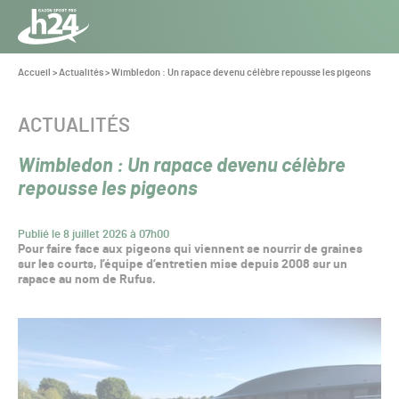
Panneau de gestion des cookies
Aller au contenu
Aller à la navigation
Toute
l’info
Vous
Accueil
>
Actualités
>
Wimbledon : Un rapace devenu célèbre repousse les pigeons
êtes
du Gazon
ici :
Sport
CATÉGORIE :
ACTUALITÉS
Pro
Wimbledon : Un rapace devenu célèbre
repousse les pigeons
Publié le 8 juillet 2026 à 07h00
Pour faire face aux pigeons qui viennent se nourrir de graines
sur les courts, l’équipe d’entretien mise depuis 2008 sur un
rapace au nom de Rufus.