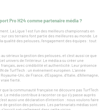
 Sport Pro H24 comme partenaire média ?
ent. La Ligue 1 est l’un des meilleurs championnats en
t sur ces terrains font partie des meilleures au monde. Le
 la qualité des pelouses, l’engagement des équipes : tout
s au sérieux la gestion des pelouses, et c’est aussi ce que
t univers de l’intérieur. Le média a su créer une
rançais, avec crédibilité et authenticité. Leur présence
ADN de TurfTech : un événement européen. L’année
 Royaume-Uni, de France, d’Espagne, d’Italie, d’Allemagne,
vraie fierté.
r que la communauté française ne découvre pas TurfTech
tie. Le média contribue à raconter ce qui s’y passe auprès
 c’est aussi une déclaration d’intention : nous voulons faire
 de gestion des pelouses. Les partenariats médias sont
 s’inscrit naturellement dans cette vision.