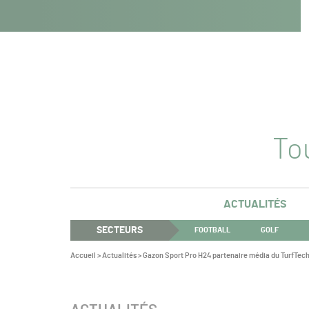
Navigation
Panneau de gestion des cookies
Aller au contenu
Aller à la navigation
principale
Tou
ACTUALITÉS
SECTEURS
FOOTBALL
GOLF
Vous
Accueil
>
Actualités
>
Gazon Sport Pro H24 partenaire média du TurfTec
êtes
ici :