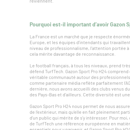
reviennent.
Pourquoi est-il important d’avoir Gazon
La France est un marché que je respecte énormém
Europe, et les équipes d’intendants qui travaillen
niveau de professionnalisme, l’attention portée à
cela mérite davantage de reconnaissance.
Le football français, à tous les niveaux, prend trè
défend TurfTech. Gazon Sport Pro H24 comprend ce
véritable communauté autour des professionnels f
comme partenaire média reflète parfaitement l’
dernière, nous avons accueilli des clubs venus du
des Pays-Bas et d’ailleurs. Cette diversité est une 
Gazon Sport Pro H24 nous permet de nous assure
de l’extérieur, mais qu’elle en fait pleinement par
d’un public qui mérite de s’y intéresser. Pour moi,
de TurfTech une référence européenne en matière
essentiels pour y parvenir, et Gazon Sport Pro H24