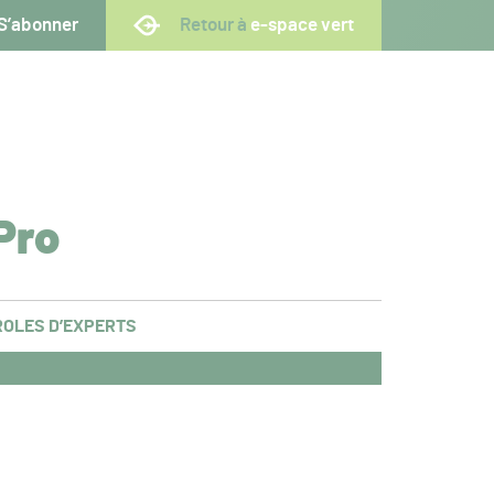
S’abonner
Retour à
e-space vert
Pro
OLES D’EXPERTS