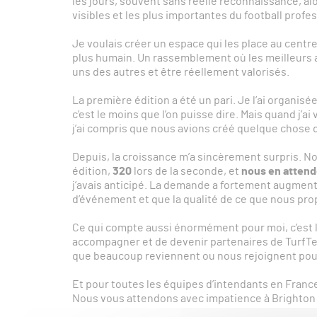
les jours, souvent sans réelle reconnaissance, alo
visibles et les plus importantes du football profe
Je voulais créer un espace qui les place au centr
plus humain. Un rassemblement où les meilleurs a
uns des autres et être réellement valorisés.
La première édition a été un pari. Je l’ai organis
c’est le moins que l’on puisse dire. Mais quand j’ai
j’ai compris que nous avions créé quelque chose d
Depuis, la croissance m’a sincèrement surpris. Nou
édition,
320
lors de la seconde, et
nous en attend
j’avais anticipé. La demande a fortement augmenté
d’événement et que la qualité de ce que nous pro
Ce qui compte aussi énormément pour moi, c’est l
accompagner et de devenir partenaires de TurfTech.
que beaucoup reviennent ou nous rejoignent pour
Et pour toutes les équipes d’intendants en France
Nous vous attendons avec impatience à Brighton