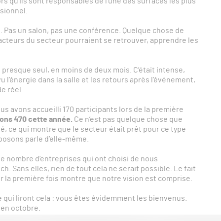
rs qu’ils sont responsables de l’une des surfaces les plus
ssionnel.
e. Pas un salon, pas une conférence. Quelque chose de
cteurs du secteur pourraient se retrouver, apprendre les
ée presque seul, en moins de deux mois. C’était intense,
 vu l’énergie dans la salle et les retours après l’événement,
e réel.
s avons accueilli 170 participants lors de la première
ons 470 cette année.
Ce n’est pas quelque chose que
, ce qui montre que le secteur était prêt pour ce type
posons parle d’elle-même.
e nombre d’entreprises qui ont choisi de nous
 Sans elles, rien de tout cela ne serait possible. Le fait
 la première fois montre que notre vision est comprise.
 qui liront cela : vous êtes évidemment les bienvenus.
 en octobre.