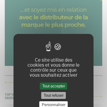
Ce site utilise des
cookies et vous donne le
contrôle sur ceux que
vous souhaitez activer
LIGUE 1 2026-2027 : LA LISTE DES 18 STADES DE LA
ARTICLE
SAISON
Tout accepter
PRÉCÉDENT :
TOP 14/PRO D2 : LE CLASSEMENT DES PELOUSES DE LA
Tout refuser
ARTICLE
SAISON
SUIVANT :
Personnaliser