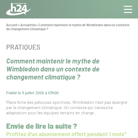
Panneau de gestion des cookies
Aller au contenu
Aller à la navigation
Toute
Navig
l’info
Vous
Accueil
>
Actualités
>
Comment maintenir le mythe de Wimbledon dans un contexte
êtes
de changement climatique ?
du Gazon
ici :
Sport
Pro
CATÉGORIE :
PRATIQUES
Comment maintenir le mythe de
Wimbledon dans un contexte de
changement climatique ?
Publié le 3 juillet 2026 à 07h00
Place forte des pelouses sportives, Wimbledon n’est pas épargné
par le changement climatique. Un contexte qui nécessite
adaptation pour les équipes terrains en charge…
Envie de lire la suite ?
Profitez d'un abonnement offert pendant 1 mois*