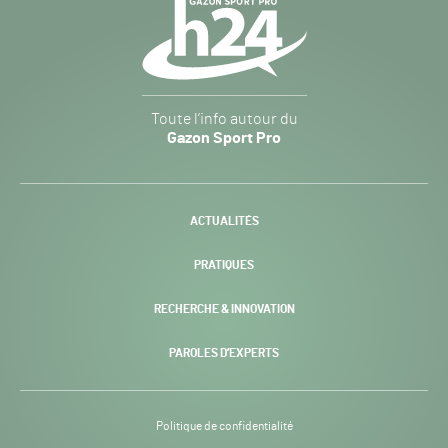
Navigation
secondaire
Gazon
Toute l’info autour du
Sport
Gazon Sport Pro
Pro
H24
-
ACTUALITÉS
PRATIQUES
RECHERCHE & INNOVATION
PAROLES D’EXPERTS
Politique de confidentialité