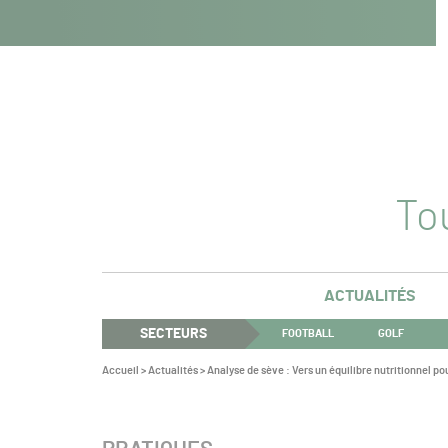
Navigation
Panneau de gestion des cookies
Aller au contenu
Aller à la navigation
principale
Tou
ACTUALITÉS
SECTEURS
FOOTBALL
GOLF
Vous
Accueil
>
Actualités
>
Analyse de sève : Vers un équilibre nutritionnel pou
êtes
ici :