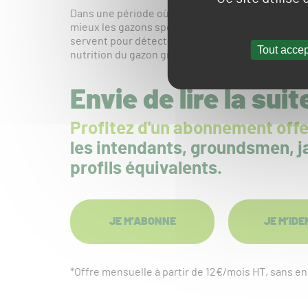
Dans une période où les données et leur interpré
mieux les gazons sportifs, les déchets de tonte son
servent pour détecter la présence de pathogènes,
Tout accep
nutrition du gazon grâce à l’analyse de sève…
Envie de lire la suit
Profitez d'un abonnement offe
les intendants, groundsmen, ja
profils équivalents.
JE M’ABONNE
JE M’IDE
*Offre mensuelle à partir de 12€/mois HT, sans 