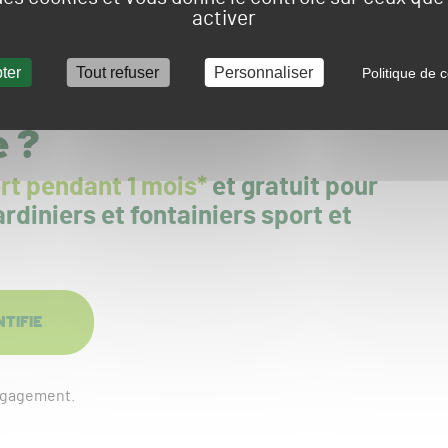
activer
tation sont de plus en plus importantes pour gérer au
t de véritable nid à data. Si certains laboratoires s’en
 d’autres proposent de suivre de manière très précise la
ter
Tout refuser
Personnaliser
Politique de c
e ?
rt pendant 1 mois*
et gratuit pour
rdiniers et fontainiers sport et
NTIFIE
engagement.