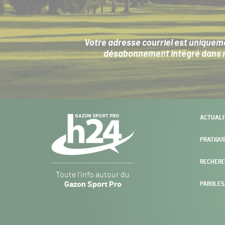
Votre adresse courriel est uniqueme
désabonnement intégré dans no
Navigation
ACTUALI
secondaire
PRATIQU
RECHERC
Gazon
Toute l’info autour du
Sport
Gazon Sport Pro
PAROLES
Pro
H24
-