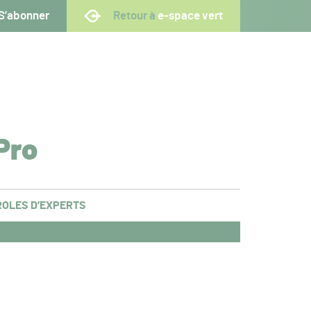
S’abonner
Retour à
e-space vert
Pro
OLES D’EXPERTS