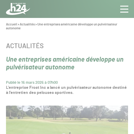
Panneau de gestion des cookies
Aller au contenu
Aller à la navigation
Toute
Navig
l’info
Vous
Accueil
>
Actualités
>
Une entreprises américaine développe un pulvérisateur
êtes
autonome
du Gazon
ici :
Sport
Pro
CATÉGORIE :
ACTUALITÉS
Une entreprises américaine développe un
pulvérisateur autonome
Publié le 16 mars 2026 à 07h00
L’entreprise Frost Inc a lancé un pulvérisateur autonome destiné
à l’entretien des pelouses sportives.