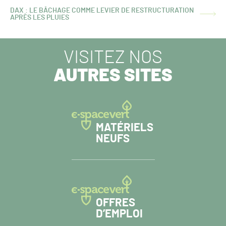
DAX : LE BÂCHAGE COMME LEVIER DE RESTRUCTURATION
ARTICLE
APRÈS LES PLUIES
SUIVANT :
VISITEZ NOS
AUTRES SITES
MATÉRIELS
NEUFS
OFFRES
D’EMPLOI