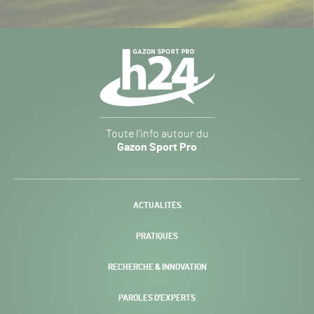
Navigation
secondaire
Gazon
Toute l’info autour du
Sport
Gazon Sport Pro
Pro
H24
-
ACTUALITÉS
PRATIQUES
RECHERCHE & INNOVATION
PAROLES D’EXPERTS