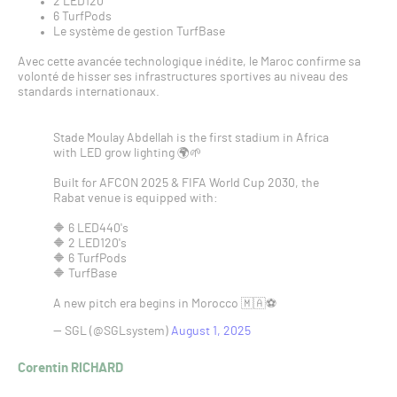
2 LED120
6 TurfPods
Le système de gestion TurfBase
Avec cette avancée technologique inédite, le Maroc confirme sa
volonté de hisser ses infrastructures sportives au niveau des
standards internationaux.
Stade Moulay Abdellah is the first stadium in Africa
with LED grow lighting 🌍🌱
Built for AFCON 2025 & FIFA World Cup 2030, the
Rabat venue is equipped with:
🔶 6 LED440's
🔶 2 LED120's
🔶 6 TurfPods
🔶 TurfBase
A new pitch era begins in Morocco 🇲🇦⚽
— SGL (@SGLsystem)
August 1, 2025
Corentin RICHARD