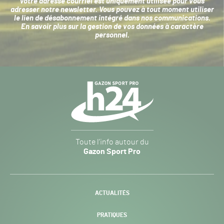
Votre adresse courriel est uniquement utilisée pour vous
adresser notre newsletter. Vous pouvez à tout moment utiliser
le lien de désabonnement intégré dans nos communications.
En savoir plus sur la
gestion de vos données à caractère
personnel
.
Navigation
secondaire
Gazon
Toute l’info autour du
Sport
Gazon Sport Pro
Pro
H24
-
ACTUALITÉS
PRATIQUES