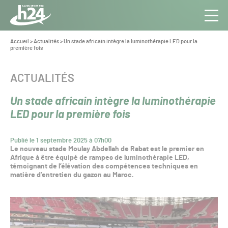
Panneau de gestion des cookies
Aller au contenu
Aller à la navigation
Toute
Navig
l’info
Vous
Accueil
>
Actualités
>
Un stade africain intègre la luminothérapie LED pour la
êtes
première fois
du Gazon
ici :
Sport
Pro
CATÉGORIE :
ACTUALITÉS
Un stade africain intègre la luminothérapie
LED pour la première fois
Publié le 1 septembre 2025 à 07h00
Le nouveau stade Moulay Abdellah de Rabat est le premier en
Afrique à être équipé de rampes de luminothérapie LED,
témoignant de l’élévation des compétences techniques en
matière d’entretien du gazon au Maroc.