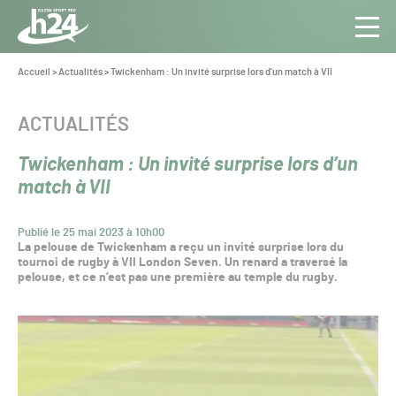
Panneau de gestion des cookies
Aller au contenu
Aller à la navigation
Toute
Navig
l’info
Vous
Accueil
>
Actualités
>
Twickenham : Un invité surprise lors d’un match à VII
êtes
du Gazon
ici :
Sport
CATÉGORIE :
ACTUALITÉS
Pro
Twickenham : Un invité surprise lors d’un
match à VII
Publié le 25 mai 2023 à 10h00
La pelouse de Twickenham a reçu un invité surprise lors du
tournoi de rugby à VII London Seven. Un renard a traversé la
pelouse, et ce n’est pas une première au temple du rugby.