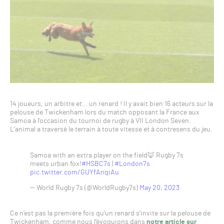
14 joueurs, un arbitre et… un renard ! Il y avait bien 16 acteurs sur la
pelouse de Twickenham lors du match opposant la France aux
Samoa à l’occasion du tournoi de rugby à VII London Seven.
L’animal a traversé le terrain à toute vitesse et à contresens du jeu.
Samoa with an extra player on the field🦊 Rugby 7s
meets urban fox!
#HSBC7s
|
#London7s
pic.twitter.com/GUYfAnqiAu
— World Rugby 7s (@WorldRugby7s)
May 20, 2023
Ce n’est pas la première fois qu’un renard s’invite sur la pelouse de
Twickenham, comme nous l’évoquions dans
notre article sur