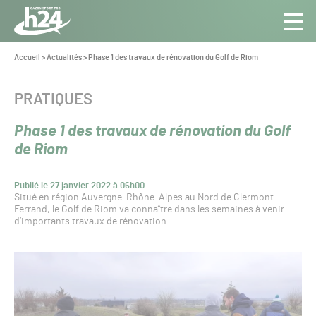
Panneau de gestion des cookies
Aller au contenu
Aller à la navigation
Toute
Navig
l’info
Vous
Accueil
>
Actualités
>
Phase 1 des travaux de rénovation du Golf de Riom
êtes
du Gazon
ici :
Sport
CATÉGORIE :
PRATIQUES
Pro
Phase 1 des travaux de rénovation du Golf
de Riom
Publié le 27 janvier 2022 à 06h00
Situé en région Auvergne-Rhône-Alpes au Nord de Clermont-
Ferrand, le Golf de Riom va connaître dans les semaines à venir
d’importants travaux de rénovation.