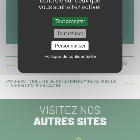
contrôle sur ceux que
vous souhaitez activer
Tout accepter
Tout refuser
Personnaliser
Politique de confidentialité
PASCAL GRIZOT ADRESSE UN MESSAGE AUX GOLFEURS
ARTICLE
SUR LA GESTION DE L’EAU
PRÉCÉDENT :
PAYS-BAS : VIOLETTE DE NATUITION NOMINÉ AU PRIX DE
ARTICLE
L’INNOVATION POUR GAZON
SUIVANT :
VISITEZ NOS
AUTRES SITES