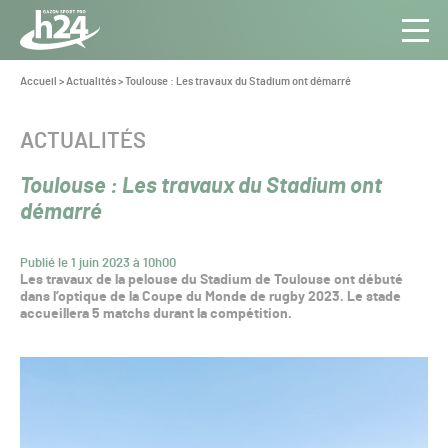
Panneau de gestion des cookies
Aller au contenu
Aller à la navigation
Toute
Navig
l’info
Vous
Accueil
>
Actualités
>
Toulouse : Les travaux du Stadium ont démarré
êtes
du Gazon
ici :
Sport
CATÉGORIE :
ACTUALITÉS
Pro
Toulouse : Les travaux du Stadium ont
démarré
Publié le 1 juin 2023 à 10h00
Les travaux de la pelouse du Stadium de Toulouse ont débuté
dans l’optique de la Coupe du Monde de rugby 2023. Le stade
accueillera 5 matchs durant la compétition.