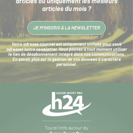
articles
ou uniquement les meilleurs
articles du mois ?
JE M’INSCRIS À LA NEWSLETTER
Votre adresse courriel est uniquement utilisée pour vous
adresser notre newsletter. Vous pouvez à tout moment utiliser
le lien de désabonnement intégré dans nos communications.
En savoir plus sur la
gestion de vos données à caractère
personnel
.
Navigation
secondaire
Gazon
Toute l’info autour du
Sport