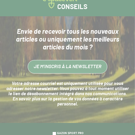
CONSEILS
Envie de recevoir tous les nouveaux
articles
ou uniquement les meilleurs
articles du mois ?
JE M’INSCRIS À LA NEWSLETTER
Votre adresse courriel est uniquement utilisée pour vous
adresser notre newsletter. Vous pouvez à tout moment utiliser
le lien de désabonnement intégré dans nos communications.
En savoir plus sur la
gestion de vos données à caractère
personnel
.
Navigation