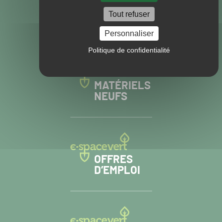
VISITEZ NOS
Tout refuser
AUTRES SITES
Personnaliser
Politique de confidentialité
MATÉRIELS
NEUFS
OFFRES
D’EMPLOI