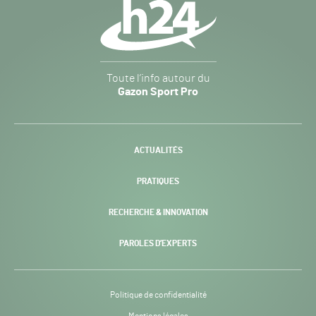
secondaire
Gazon
Toute l’info autour du
Sport
Gazon Sport Pro
Pro
H24
-
ACTUALITÉS
PRATIQUES
RECHERCHE & INNOVATION
PAROLES D’EXPERTS
Politique de confidentialité