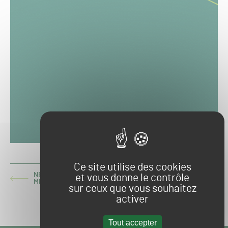
Ce site utilise des cookies
NEUCHÂTEL : UN NOUVEAU GOLF ENDOMMAGÉ PAR DES
et vous donne le contrôle
ARTICLE
MILITANTS
sur ceux que vous souhaitez
PRÉCÉDENT :
activer
LA PELOUSE DU STADE DE FRANCE SCALPÉE
ARTICLE
SUIVANT :
Tout accepter