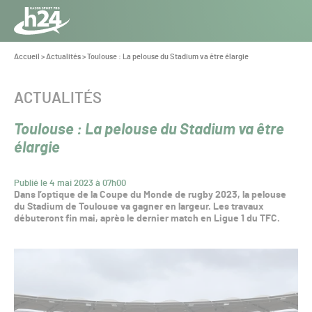
Panneau de gestion des cookies
Aller au contenu
Aller à la navigation
Toute
l’info
Vous
Accueil
>
Actualités
>
Toulouse : La pelouse du Stadium va être élargie
êtes
du Gazon
ici :
Sport
CATÉGORIE :
ACTUALITÉS
Pro
Toulouse : La pelouse du Stadium va être
élargie
Publié le 4 mai 2023 à 07h00
Dans l’optique de la Coupe du Monde de rugby 2023, la pelouse
du Stadium de Toulouse va gagner en largeur. Les travaux
débuteront fin mai, après le dernier match en Ligue 1 du TFC.