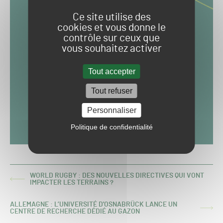
Ce site utilise des
cookies et vous donne le
contrôle sur ceux que
vous souhaitez activer
Tout accepter
Tout refuser
Personnaliser
Politique de confidentialité
WORLD RUGBY : DES NOUVELLES DIRECTIVES QUI VONT
ARTICLE
IMPACTER LES TERRAINS ?
PRÉCÉDENT :
ALLEMAGNE : L’UNIVERSITÉ D'OSNABRÜCK LANCE UN
ARTICLE
CENTRE DE RECHERCHE DÉDIÉ AU GAZON
SUIVANT :