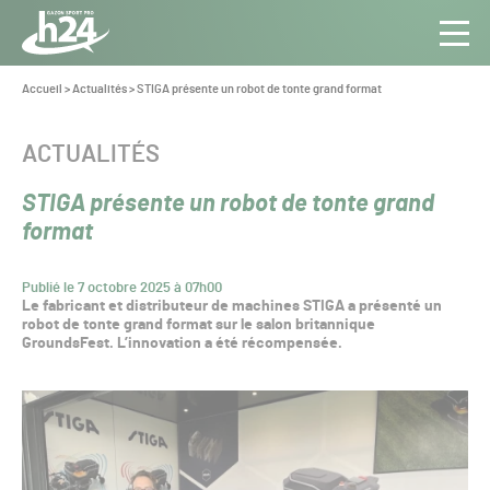
Panneau de gestion des cookies
Aller au contenu
Aller à la navigation
Toute
Navig
l’info
Vous
Accueil
>
Actualités
>
STIGA présente un robot de tonte grand format
êtes
du Gazon
ici :
Sport
CATÉGORIE :
ACTUALITÉS
Pro
STIGA présente un robot de tonte grand
format
Publié le 7 octobre 2025 à 07h00
Le fabricant et distributeur de machines STIGA a présenté un
robot de tonte grand format sur le salon britannique
GroundsFest. L’innovation a été récompensée.