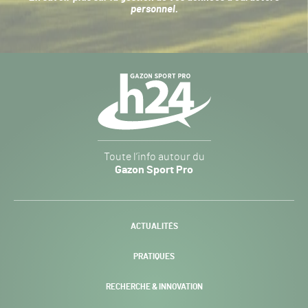
personnel
.
Navigation
secondaire
Gazon
Toute l’info autour du
Sport
Gazon Sport Pro
Pro
H24
-
ACTUALITÉS
PRATIQUES
RECHERCHE & INNOVATION