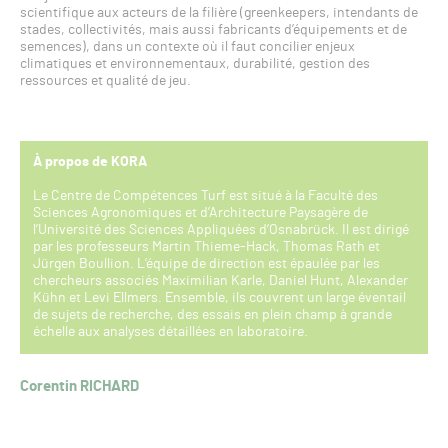
scientifique aux acteurs de la filière (greenkeepers, intendants de
stades, collectivités, mais aussi fabricants d’équipements et de
semences), dans un contexte où il faut concilier enjeux
climatiques et environnementaux, durabilité, gestion des
ressources et qualité de jeu.
À propos de KORA
Le Centre de Compétences Turf est situé à la Faculté des
Sciences Agronomiques et d’Architecture Paysagère de
l’Université des Sciences Appliquées d’Osnabrück. Il est dirigé
par les professeurs Martin Thieme-Hack, Thomas Rath et
Jürgen Boullion. L’équipe de direction est épaulée par les
chercheurs associés Maximilian Karle, Daniel Hunt, Alexander
Kühn et Levi Ellmers. Ensemble, ils couvrent un large éventail
de sujets de recherche, des essais en plein champ à grande
échelle aux analyses détaillées en laboratoire.
Corentin RICHARD