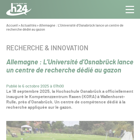
Panneau de gestion des cookies
Aller au contenu
Aller à la navigation
Toute
Navig
l’info
Vous
Accueil
>
Actualités
>
Allemagne : L’Université d’Osnabrück lance un centre de
êtes
recherche dédié au gazon
du Gazon
ici :
Sport
Pro
CATÉGORIE :
RECHERCHE & INNOVATION
Allemagne : L’Université d’Osnabrück lance
un centre de recherche dédié au gazon
Publié le 6 octobre 2025 à 07h00
Le 18 septembre 2025, la Hochschule Osnabrück a officiellement
inauguré le Kompetenzzentrum Rasen (KORA) à Wallenhorst-
Rulle, près d’Osnabrück. Un centre de compétence dédié à la
recherche appliquée sur le gazon.