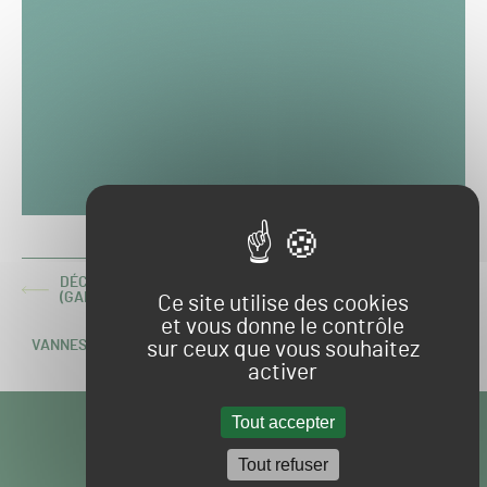
DÉCONNEXION IMPOSSIBLE ? LA PASSION A SES RAISONS…
ARTICLE
(GAËTAN LITS, GOLF DU BOIS D'ARLON)
Ce site utilise des cookies
PRÉCÉDENT :
et vous donne le contrôle
sur ceux que vous souhaitez
VANNES : LES DÉCHETS DE TONTE PRODUISENT DU GAZ
ARTICLE
SUIVANT :
activer
VISITEZ NOS
Tout accepter
AUTRES SITES
Tout refuser