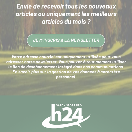
Envie de recevoir tous les nouveaux
articles
ou uniquement les meilleurs
articles du mois ?
JE M’INSCRIS À LA NEWSLETTER
Votre adresse courriel est uniquement utilisée pour vous
adresser notre newsletter. Vous pouvez à tout moment utiliser
le lien de désabonnement intégré dans nos communications.
En savoir plus sur la
gestion de vos données à caractère
personnel
.
Navigation
secondaire