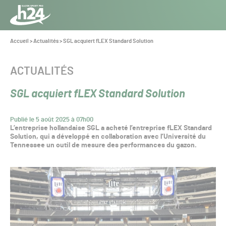
Panneau de gestion des cookies
Aller au contenu
Aller à la navigation
Toute
l’info
Vous
Accueil
>
Actualités
>
SGL acquiert fLEX Standard Solution
êtes
du Gazon
ici :
Sport
CATÉGORIE :
ACTUALITÉS
Pro
SGL acquiert fLEX Standard Solution
Publié le 5 août 2025 à 07h00
L’entreprise hollandaise SGL a acheté l’entreprise fLEX Standard
Solution, qui a développé en collaboration avec l’Université du
Tennessee un outil de mesure des performances du gazon.