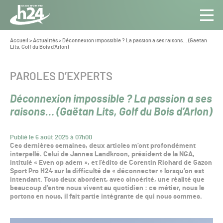
Panneau de gestion des cookies
Aller au contenu
Aller à la navigation
Toute
Navig
l’info
Vous
Accueil
>
Actualités
>
Déconnexion impossible ? La passion a ses raisons… (Gaëtan
êtes
Lits, Golf du Bois d’Arlon)
du Gazon
ici :
Sport
Pro
CATÉGORIE :
PAROLES D’EXPERTS
Déconnexion impossible ? La passion a ses
raisons… (Gaëtan Lits, Golf du Bois d’Arlon)
Publié le 6 août 2025 à 07h00
Ces dernières semaines, deux articles m’ont profondément
interpellé. Celui de Jannes Landkroon, président de la NGA,
intitulé « Even op adem », et l’édito de Corentin Richard de Gazon
Sport Pro H24 sur la difficulté de « déconnecter » lorsqu’on est
intendant. Tous deux abordent, avec sincérité, une réalité que
beaucoup d’entre nous vivent au quotidien : ce métier, nous le
portons en nous, il fait partie intégrante de qui nous sommes.