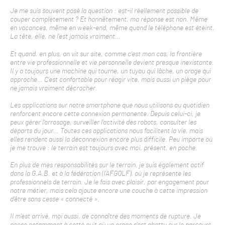
Je me suis souvent posé la question : est-il réellement possible de
couper complètement ? Et honnêtement, ma réponse est non. Même
en vacances, même en week-end, même quand le téléphone est éteint.
La tête, elle, ne l’est jamais vraiment…
Et quand, en plus, on vit sur site, comme c’est mon cas, la frontière
entre vie professionnelle et vie personnelle devient presque inexistante.
Il y a toujours une machine qui tourne, un tuyau qui lâche, un orage qui
approche… C’est confortable pour réagir vite, mais aussi un piège pour
ne jamais vraiment décrocher.
Les applications sur notre smartphone que nous utilisons au quotidien
renforcent encore cette connexion permanente. Depuis celui-ci, je
peux gérer l’arrosage, surveiller l’activité des robots, consulter les
départs du jour… Toutes ces applications nous facilitent la vie, mais
elles rendent aussi la déconnexion encore plus difficile. Peu importe où
je me trouve : le terrain est toujours avec moi, présent, en poche.
En plus de mes responsabilités sur le terrain, je suis également actif
dans la G.A.B. et à la fédération (l’AFGOLF), où je représente les
professionnels de terrain. Je le fais avec plaisir, par engagement pour
notre métier, mais cela ajoute encore une couche à cette impression
d’être sans cesse « connecté ».
Il m’est arrivé, moi aussi, de connaître des moments de rupture. Je