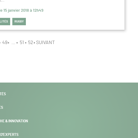
n,…
le 15 janvier 2018 à 12h49
LITÉS
RUGBY
49
…
51
52
SUIVANT
TÉS
ES
HE & INNOVATION
 D’EXPERTS