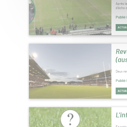
Après l
d’écho 
Publié 
ACTUA
Rev
(au
Deux re
Publié 
ACTUA
L'i
En octo