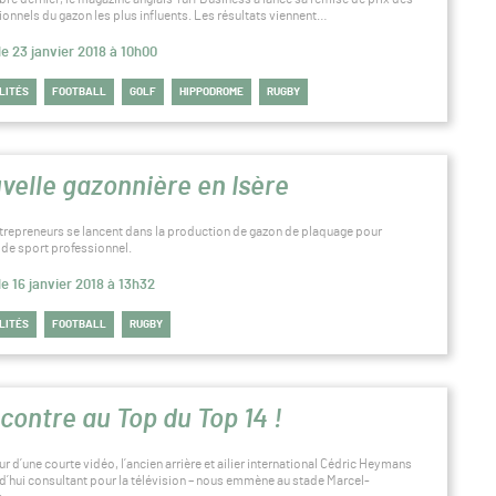
ionnels du gazon les plus influents. Les résultats viennent…
le 23 janvier 2018 à 10h00
LITÉS
FOOTBALL
GOLF
HIPPODROME
RUGBY
velle gazonnière en Isère
trepreneurs se lancent dans la production de gazon de plaquage pour
s de sport professionnel.
le 16 janvier 2018 à 13h32
LITÉS
FOOTBALL
RUGBY
contre au Top du Top 14 !
r d’une courte vidéo, l’ancien arrière et ailier international Cédric Heymans
rd’hui consultant pour la télévision – nous emmène au stade Marcel-