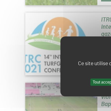
ITR
Int
gaz
Conféren
en mati
interna
Publié 
Ce site utilise
ACTUA
Tout accep
TOP
vio
Bap