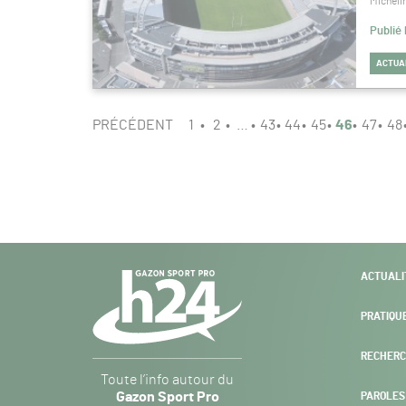
Micheli
Publié 
ACTUA
PAGINATION
PAGE
PRÉCÉDENT
1
2
…
43
44
45
46
47
48
46
/
52
Navigation
ACTUALI
secondaire
PRATIQU
RECHERC
Gazon
Toute l’info autour du
Sport
Gazon Sport Pro
PAROLES
Pro