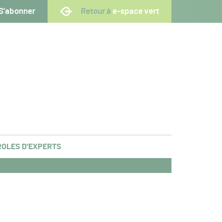
S’abonner
Retour à
e-space vert
OLES D’EXPERTS