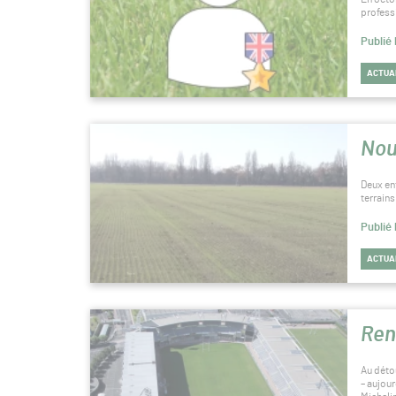
profess
Publié 
ACTUA
Nou
Deux en
terrain
Publié 
ACTUA
Ren
Au détou
– aujou