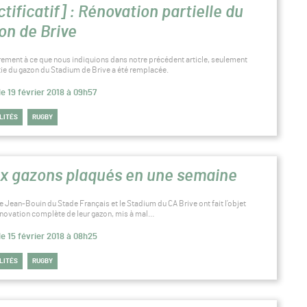
tificatif] : Rénovation partielle du
on de Brive
rement à ce que nous indiquions dans notre précédent article, seulement
tie du gazon du Stadium de Brive a été remplacée.
le 19 février 2018 à 09h57
LITÉS
RUGBY
x gazons plaqués en une semaine
e Jean-Bouin du Stade Français et le Stadium du CA Brive ont fait l’objet
énovation complète de leur gazon, mis à mal…
le 15 février 2018 à 08h25
LITÉS
RUGBY