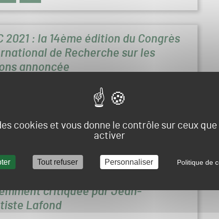
C 2021 : la 14ème édition du Congrès
ernational de Recherche sur les
ons annoncée
ce lancée en 1969, l’ITRC cherche à encourager la recherche et l’éducation
ère de gazon et à organiser une communication entre les chercheurs
tionaux.
le 7 février 2018 à 07h30
 des cookies et vous donne le contrôle sur ceux qu
activer
LITÉS
FOOTBALL
GOLF
HIPPODROME
RUGBY
ter
Tout refuser
Personnaliser
Politique de c
 14 : la pelouse de Jean-Bouin
lemment critiquée par Jean-
tiste Lafond