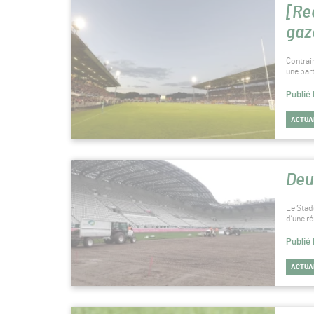
Rugby
[Rec
gaz
Contrai
une par
Publié 
ACTUA
Deu
Le Stad
d’une r
Publié 
ACTUA