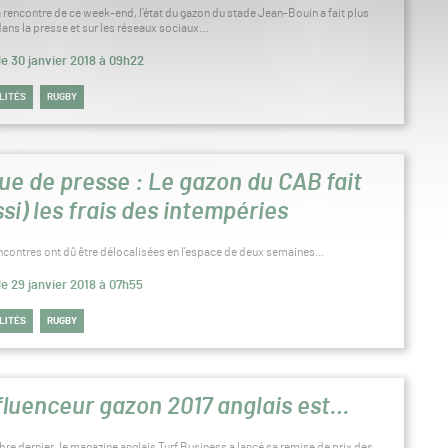
a rencontre de ce week-end, l’état du gazon du stade Jean-Bouin a fait plus
dans la presse et sur les réseaux sociaux…
le 30 janvier 2018 à 09h22
LITÉS
RUGBY
ue de presse : Le gazon du CAB fait
ssi) les frais des intempéries
ncontres ont dû être délocalisées en l’espace de deux semaines…
le 29 janvier 2018 à 07h55
LITÉS
RUGBY
nfluenceur gazon 2017 anglais est…
bre dernier, le magazine anglais Turf Business a lancé sa remise de prix des