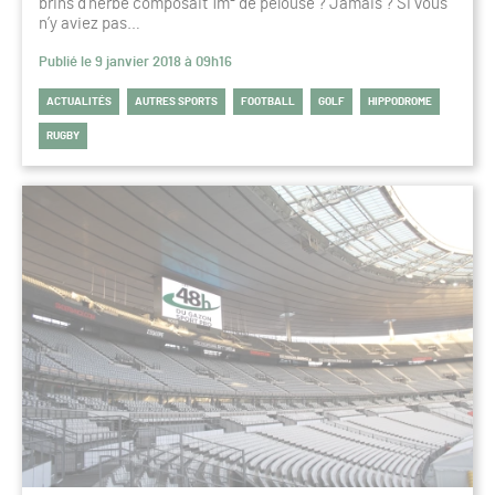
brins d’herbe composait 1m² de pelouse ? Jamais ? Si vous
n’y aviez pas…
Publié le 9 janvier 2018 à 09h16
ACTUALITÉS
AUTRES SPORTS
FOOTBALL
GOLF
HIPPODROME
RUGBY