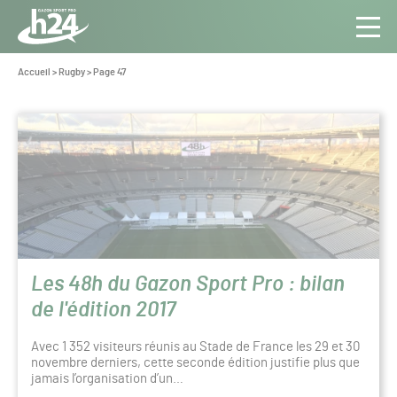
Panneau de gestion des cookies
Aller au contenu
Aller à la navigation
Toute
Navig
l’info
Vous
Accueil
>
Rugby
>
Page 47
êtes
du Gazon
ici :
Sport
Rugby
Pro
Les 48h du Gazon Sport Pro : bilan
de l'édition 2017
Avec 1 352 visiteurs réunis au Stade de France les 29 et 30
novembre derniers, cette seconde édition justifie plus que
jamais l’organisation d’un…