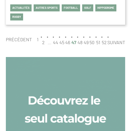
ACTUALITÉS
AUTRES SPORTS
FOOTBALL
GOLF
HIPPODROME
RUGBY
PAGINATION
PAGE
PRÉCÉDENT
1
47
2
…
44
45
46
47
48
49
50
51
52
SUIVANT
/
52