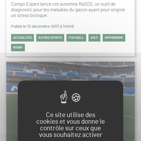
Compo Expert lance cet automne RaSOS, un outil de
diagnostic pour les maladies du gazon ayant pour origine
un stress biotique.
Publié le 12 décembre 2017 à 14h46
ACTUALITÉS
AUTRES SPORTS
FOOTBALL
GOLF
HIPPODROME
RUGBY
Ce site utilise des
cookies et vous donne le
contrôle sur ceux que
vous souhaitez activer