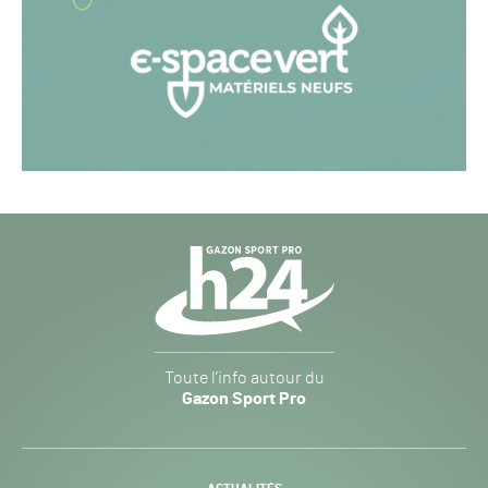
Navigation
secondaire
Gazon
Toute l’info autour du
Sport
Gazon Sport Pro
Pro
H24
-