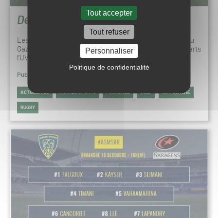
Tout accepter
Des UV pour éliminer les maladies
Tout refuser
Les visiteurs de l’Espace Partenaire des dernières 48h du
Gazon Sport Pro ont pu apercevoir sur le stand d’Hydraparts
Personnaliser
l’UVC 180, un engin à conducteur…
Politique de confidentialité
Publié le 11 décembre 2017 à 15h27
ACTUALITÉS
AUTRES SPORTS
FOOTBALL
GOLF
HIPPODROME
RUGBY