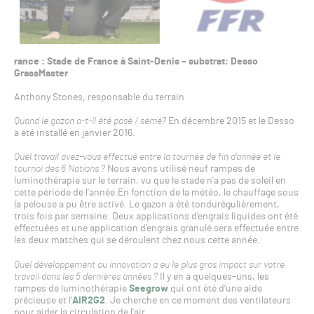
rance : Stade de France à Saint-Denis – substrat: Desso
GrassMaster
Anthony Stones, responsable du terrain
Quand le gazon a-t-il été posé / semé?
En décembre 2015 et le Desso
a été installé en janvier 2016.
Quel travail avez-vous effectué entre la tournée de fin d’année et le
tournoi des 6 Nations ?
Nous avons utilisé neuf rampes de
luminothérapie sur le terrain, vu que le stade n’a pas de soleil en
cette période de l’année.En fonction de la météo, le chauffage sous
la pelouse a pu être activé. Le gazon a été tondurégulièrement,
trois fois par semaine. Deux applications d’engrais liquides ont été
effectuées et une application d’engrais granulé sera effectuée entre
les deux matches qui se déroulent chez nous cette année.
Quel développement ou innovation a eu le plus gros impact sur votre
travail dans les 5 dernières années ?
Il y en a quelques-uns, les
rampes de luminothérapie
Seegrow
qui ont été d’une aide
précieuse et l’
AIR2G2
. Je cherche en ce moment des ventilateurs
pour aider la circulation de l’air.