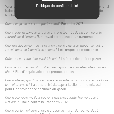
Politique de confidentialité
Valeriano Bernardini, agronome pour le Comité Olympique National
Italien, consultant pour la Fédération Italienne de Football et de
Rugby
Quand le gazon a-t-il été posé / semé?
Fin juillet 2017.
Quel travail avez-vous effectué entre la tournée de fin d’année et le
tournoi des 6 Nations ?
Un travail de routine et un sursemis.
Quel développement ou innovation a eu le plus gros impact sur votre
travail dans les 5 dernières années ?
Les lampes de croissance.
Qu’est ce qui vous tient éveillé la nuit ?
La faible densité de gazon.
Comment votre travail a-t-il évolué depuis que vous êtes intendant en
chef ?
Plus d’inquiétude et de préoccupation.
Quel matériel, qui n’a pas encore été inventé, pourrait vous rendre la vie
bien plus simple ?
La possibilité d’adapter facilement le microclimat
pour une croissance optimale du gazon.
Quel a été votre meilleur souvenir des précédents Tournois des 6
Nations ?
L’Italie contre la France en 2012.
Quelle est la meilleure chose à propos du match du Tournoi des 6