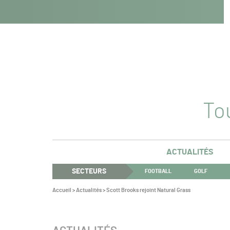
Navigation
Panneau de gestion des cookies
Aller au contenu
Aller à la navigation
principale
Tou
ACTUALITÉS
SECTEURS
FOOTBALL
GOLF
Vous
Accueil
>
Actualités
>
Scott Brooks rejoint Natural Grass
êtes
ici :