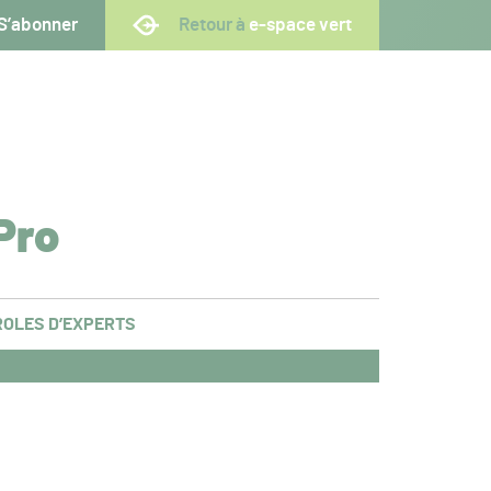
S’abonner
Retour à
e-space vert
Pro
OLES D’EXPERTS