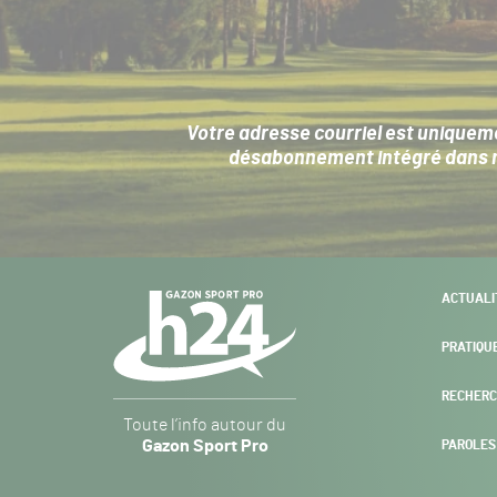
Votre adresse courriel est uniqueme
désabonnement intégré dans no
Navigation
ACTUALI
secondaire
PRATIQU
RECHERC
Gazon
Toute l’info autour du
Sport
Gazon Sport Pro
PAROLES
Pro
H24