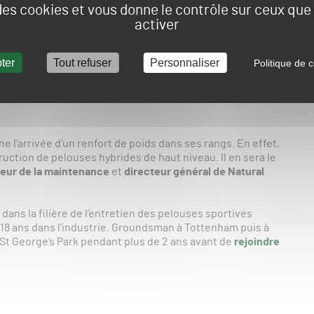
 des cookies et vous donne le contrôle sur ceux qu
activer
ter
Tout refuser
Personnaliser
Politique de c
 l’arrivée d’un renfort de poids dans ses rangs. En effet,
truction de pelouses hybrides de haut niveau. Il en sera le
teur de la maintenance
et
directeur général de Natural
 dans la filière de l’entretien des pelouses sportives
18 ans dans l’industrie. Groundsman à Tottenham puis à
e St George’s Park pendant plus de 2 ans avant de
rejoindre