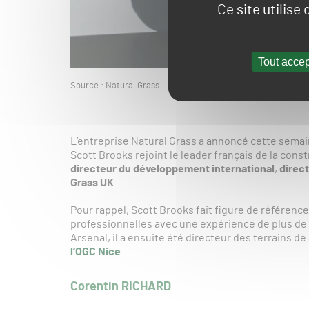
Ce site utilise
Tout accep
Source : Natural Grass
L’entreprise Natural Grass a annoncé cette semaine
Scott Brooks rejoint le leader français de la cons
directeur du développement international
,
direc
Grass UK
.
Pour rappel, Scott Brooks fait figure de référence
professionnelles avec une expérience de plus de 
Arsenal, il a ensuite été directeur des terrains d
l’OGC Nice
.
Corentin RICHARD