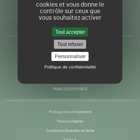
cookies et vous donne le
contrôle sur ceux que
Gazon
Toute l’info autour du
vous souhaitez activer
Sport
Gazon Sport Pro
Pro
H24
Tout accepter
-
Tout refuser
ACTUALITÉS
Personnaliser
PRATIQUES
Politique de confidentialité
RECHERCHE & INNOVATION
PAROLES D’EXPERTS
Politique de confidentialité
Mentions légales
Conditions Générales de Vente