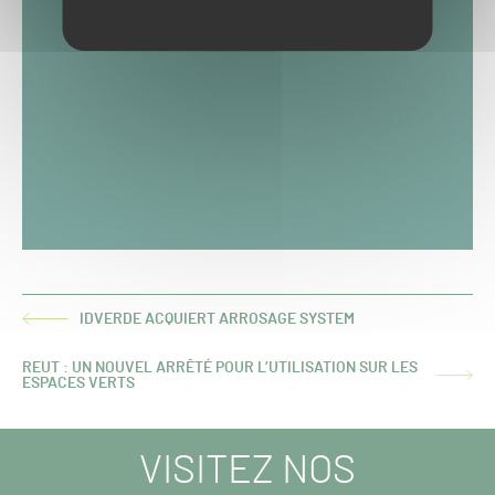
IDVERDE ACQUIERT ARROSAGE SYSTEM
ARTICLE
PRÉCÉDENT :
REUT : UN NOUVEL ARRÊTÉ POUR L’UTILISATION SUR LES
ARTICLE
ESPACES VERTS
SUIVANT :
VISITEZ NOS