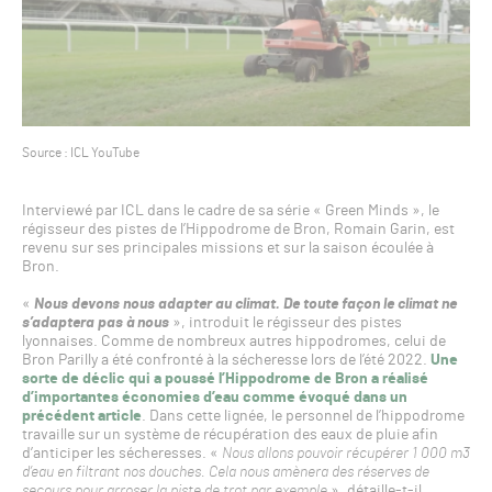
Source : ICL YouTube
Interviewé par ICL dans le cadre de sa série « Green Minds », le
régisseur des pistes de l’Hippodrome de Bron, Romain Garin, est
revenu sur ses principales missions et sur la saison écoulée à
Bron.
«
Nous devons nous adapter au climat. De toute façon le climat ne
s’adaptera pas à nous
», introduit le régisseur des pistes
lyonnaises. Comme de nombreux autres hippodromes, celui de
Bron Parilly a été confronté à la sécheresse lors de l’été 2022.
Une
sorte de déclic qui a poussé l’Hippodrome de Bron a réalisé
d’importantes économies d’eau comme évoqué dans un
précédent article
. Dans cette lignée, le personnel de l’hippodrome
travaille sur un système de récupération des eaux de pluie afin
d’anticiper les sécheresses. «
Nous allons pouvoir récupérer 1 000 m3
d’eau en filtrant nos douches. Cela nous amènera des réserves de
secours pour arroser la piste de trot par exemple
», détaille-t-il.