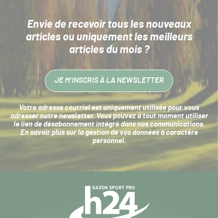
Envie de recevoir tous les nouveaux
articles
ou uniquement les meilleurs
articles du mois ?
JE M’INSCRIS À LA NEWSLETTER
Votre adresse courriel est uniquement utilisée pour vous
adresser notre newsletter. Vous pouvez à tout moment utiliser
le lien de désabonnement intégré dans nos communications.
En savoir plus sur la
gestion de vos données à caractère
personnel
.
Navigation
secondaire