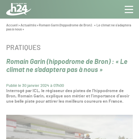
Panneau de gestion des cookies
Aller au contenu
Aller à la navigation
Toute
Navig
l’info
Vous
Accueil
>
Actualités
>
Romain Garin (hippodrome de Bron) : « Le climat ne s’adaptera
êtes
pas à nous »
du Gazon
ici :
Sport
Pro
CATÉGORIE :
PRATIQUES
Romain Garin (hippodrome de Bron) : « Le
climat ne s’adaptera pas à nous »
Publié le 30 janvier 2024 à 07h00
Interrogé par ICL, le régisseur des pistes de l’hippodrome de
Bron, Romain Garin, explique son métier et l’importance d’avoir
une belle piste pour attirer les meilleurs coureurs en France.