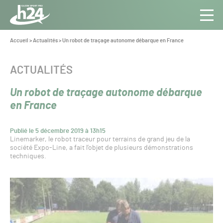
Panneau de gestion des cookies
Aller au contenu
Aller à la navigation
Toute
Navig
l’info
Vous
Accueil
>
Actualités
>
Un robot de traçage autonome débarque en France
êtes
du Gazon
ici :
Sport
CATÉGORIE :
ACTUALITÉS
Pro
Un robot de traçage autonome débarque
en France
Publié le 5 décembre 2019 à 13h15
Linemarker, le robot traceur pour terrains de grand jeu de la
société Expo-Line, a fait l’objet de plusieurs démonstrations
techniques.