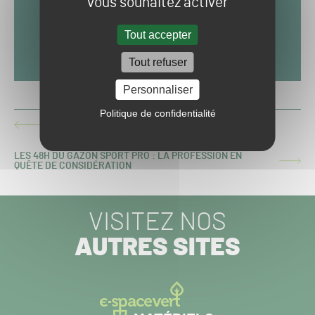
vous souhaitez activer
Tout accepter
Tout refuser
Personnaliser
Politique de confidentialité
DES GOLFS DE LA CÔTE D'AZUR SOUS L’EAU
ARTICLE
PRÉCÉDENT :
LES 48H DU GAZON SPORT PRO : LA PROFESSION EN
ARTICLE
QUÊTE DE CONSIDÉRATION
SUIVANT :
VISITEZ NOS
AUTRES SITES