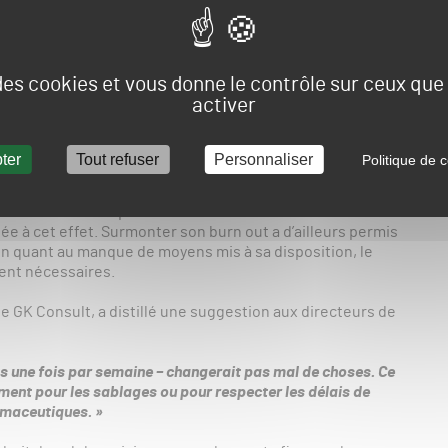
 restera sans doute le témoignage de Michel Davie, titre,
e doigt sur les facteurs qui ont mis une pression plus
tanniques (montée en puissance des réseaux sociaux et
concurrence entre golfs, manque de considération de
 des cookies et vous donne le contrôle sur ceux qu
et jardiniers…), le technicien a évoqué son burn out,
activer
ortant :
… Mais j’ai réalisé que je n’étais pas seul dans mon cas et que
ter
Tout refuser
Personnaliser
Politique de c
 besoin d’aide. »
son tour incité les professionnels souffrant de stress à
éée à cet effet. Surmonter son burn out a d’ailleurs permis
ion quant au manque de moyens mis à sa disposition, le
ent nécessaires.
e GK Consult, a distillé une suggestion aux directeurs de
as une fois par semaine – changerait pas mal de choses. Ce
ent pour les sablages ou pour respecter les délais de
rmaceutiques. »