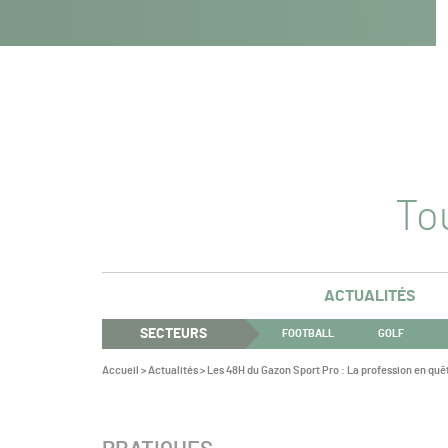
Navigation
Panneau de gestion des cookies
Aller au contenu
Aller à la navigation
principale
Tou
ACTUALITÉS
SECTEURS
FOOTBALL
GOLF
Vous
Accueil
>
Actualités
>
Les 48H du Gazon Sport Pro : La profession en quê
êtes
ici :