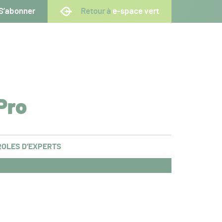
S’abonner
Retour à
e-space vert
Pro
OLES D’EXPERTS