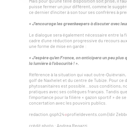
Mais pour qu’une telle disposition soit prise, il 
puisse fermer un jour différent, comme le suggè
ce dernier d’inciter à son tour ses confrères à pre
« J’encourage les greenkeepers à discuter avec leur
Le dialogue sera également nécessaire entre la fil
cadre d’une réduction progressive du recours a
une forme de mise en garde :
« J’espère qu’en France, on anticipera un peu plus 
la lumière à l’obscurité ! ».
Référence à la situation qui vaut outre-Quiévrain,
golf de Naxhelet et du centre de Tubize. Pour ce de
phytosanitaires est possible…sous conditions, 
pratiques avec ses collègues français. Tandis que
l’importance pour la filière « gazon sportif » de s
concertation avec les pouvoirs publics.
redaction.gsph24
profieldevents.com (Idir Zebb
crédit photo : Andrea Regazzi