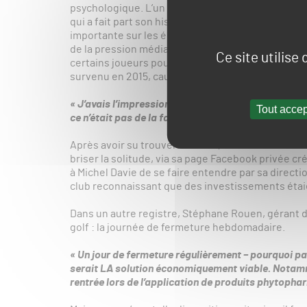
psychologique. L’un des moments forts de ces 48H
qui a fait part son histoire personnelle. Mettant l
importante sur les épaules des greenkeepers bri
de la pression médiatique, recrudescence de la 
Ce site utilise
certains joueurs pour le travail des greenkeepers 
survenu en 2015, causé par un isolement trop imp
« J’avais l’impression d’être une île [isolé de tout]
Tout accep
ce n’était pas de la faiblesse d’admettre que j’avais
Après avoir su trouver de l’aide, Michel Davie a à 
briser la solitude, via sa page Facebook privée cr
à Michel Davie de se faire entendre par sa direct
club reconnaissant que des investissements étai
Dans un autre registre, Stéphane Rouen, gérant d
golf : la journée de fermeture hebdomadaire.
« Un jour de fermeture régulièrement – pourquoi p
serait LA solution économiquement viable. Notamm
rentrée lors de l’application de produits phytopha