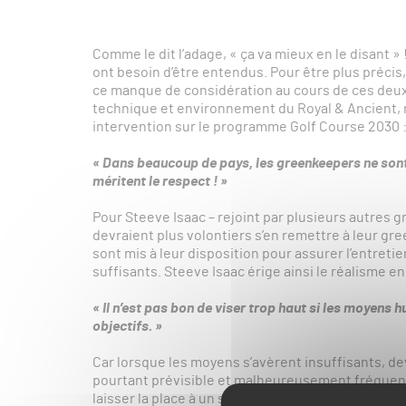
Comme le dit l’adage, « ça va mieux en le disant »
ont besoin d’être entendus. Pour être plus précis
ce manque de considération au cours de ces deux
technique et environnement du Royal & Ancient, n
intervention sur le programme Golf Course 2030 
« Dans beaucoup de pays, les greenkeepers ne son
méritent le respect ! »
Pour Steeve Isaac – rejoint par plusieurs autres g
devraient plus volontiers s’en remettre à leur g
sont mis à leur disposition pour assurer l’entret
suffisants. Steeve Isaac érige ainsi le réalisme en
« Il n’est pas bon de viser trop haut si les moyens
objectifs. »
Car lorsque les moyens s’avèrent insuffisants, dev
pourtant prévisible et malheureusement fréquent 
laisser la place à un stress chronique, avec de