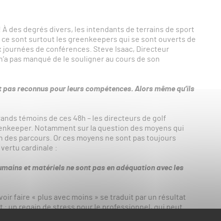
 ! À des degrés divers, les intendants de terrains de sport
, ce sont surtout les greenkeepers qui se sont ouverts de
 journées de conférences. Steve Isaac, Directeur
’a pas manqué de le souligner au cours de son
:
t pas reconnus pour leurs compétences. Alors même qu’ils
rands témoins de ces 48h – les directeurs de golf
reenkeeper. Notamment sur la question des moyens qui
ien des parcours. Or ces moyens ne sont pas toujours
 vertu cardinale :
 humains et matériels ne sont pas en adéquation avec les
oir faire « plus avec moins » se traduit par un résultat
: un regain de stress pour le professionnel, qui peut
s conséquences néfastes, au plan physique comme