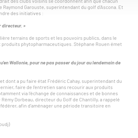
faudrait des clubs voisins se coordonnent afin que chacun
re Raymond Garouste, superintendant du golf d’Ascona. Et
ndre des initiatives :
 directeur. »
ière terrains de sports et les pouvoirs publics, dans le
ux produits phytopharmaceutiques. Stéphane Rouen émet
qu’en Wallonie, pour ne pas passer du jour au lendemain de
 et dont a pu faire état Frédéric Cahay, superintendant du
rnier, faire de l’entretien sans recourir aux produits
notamment via l’échange de connaissances et de bonnes
 Rémy Dorbeau, directeur du Golf de Chantilly, a rappelé
e fédérer, afin d’aménager une période transitoire en
oudj)